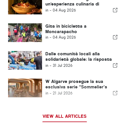
un'esperienza culinaria di
ispirazione asiatica
in -
04 Aug 2026
Gita in bicicletta a
Moncarapacho
in -
04 Aug 2026
Dalle comunità locali alla
solidarietà globale: la risposta
collettiva dopo i terremoti in
in -
31 Jul 2026
Venezuela
W Algarve prosegue la sua
esclusiva serie “Sommelier’s
Table” con Buçaco
in -
21 Jul 2026
VIEW ALL ARTICLES