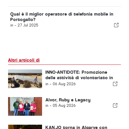
Qual è il miglior operatore di telefonia mobile in
Portogallo?
in -
27 Jul 2025
Altri articoli di
INNO-ANTIDOTE: Promozione
delle attività di volontariato in
Portogallo
in -
06 Aug 2026
Alvor, Ruby e Legacy
in -
05 Aug 2026
KAN.JO torna in Algarve con