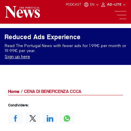
PODCAST
EN
AD-LITE
Reduced Ads Experience
Read The Portugal News with fewer ads for 1.99€ per month or
19.99€ per year.
Sign up here
Home
CENA DI BENEFICENZA CCCA
Condividere: