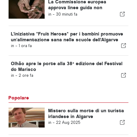
La Commissione europea
approva linee guida non
vincolanti per il risparmio
in -
30 minuti fa
previdenziale integrativo
L'iniziativa "Fruit Heroes" per i bambini promuove
un'alimentazione sana nelle scuole dell'Algarve
in -
1 ora fa
Olhão apre le porte alla 38ª edizione del Festival
do Marisco
in -
2 ore fa
Popolare
Mistero sulla morte di un turista
irlandese in Algarve
in -
22 Aug 2025