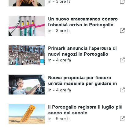
in -
3 ore fa
Un nuovo trattamento contro
l'obesità arriva in Portogallo
in -
3 ore fa
Primark annuncia l'apertura di
nuovi negozi in Portogallo
in -
4 ore fa
Nuova proposta per fissare
un’età massima per guidare in
Portogallo
in -
4 ore fa
Il Portogallo registra il luglio più
secco del secolo
in -
5 ore fa