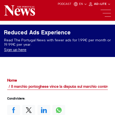
PODCAST
EN
AD-LITE
Reduced Ads Experience
Read The Portugal News with fewer ads for 1.99€ per month or
19.99€ per year.
Sign up here
Home
Il marchio portoghese vince la disputa sul marchio contro Lo
Condividere: