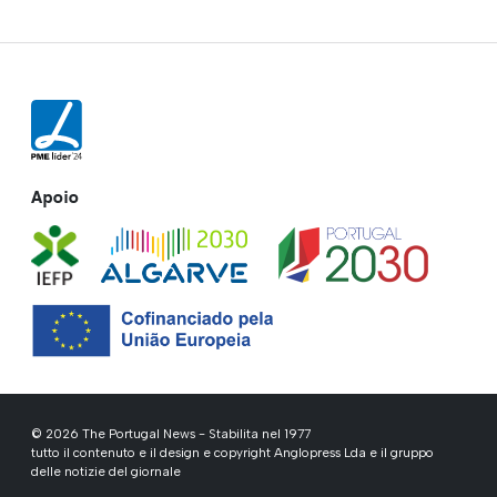
Apoio
© 2026 The Portugal News - Stabilita nel 1977
tutto il contenuto e il design e copyright Anglopress Lda e il gruppo
delle notizie del giornale