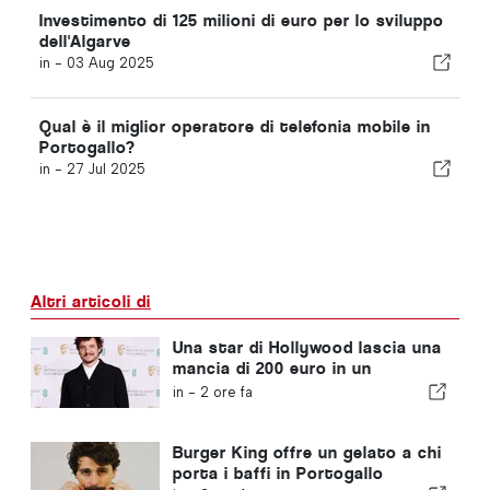
Investimento di 125 milioni di euro per lo sviluppo
dell'Algarve
in -
03 Aug 2025
Qual è il miglior operatore di telefonia mobile in
Portogallo?
in -
27 Jul 2025
Altri articoli di
Una star di Hollywood lascia una
mancia di 200 euro in un
ristorante in Portogallo
in -
2 ore fa
Burger King offre un gelato a chi
porta i baffi in Portogallo