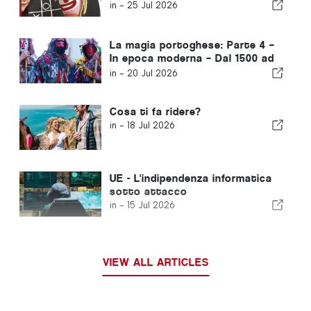
in -
25 Jul 2026
La magia portoghese: Parte 4 –
In epoca moderna – Dal 1500 ad
oggi
in -
20 Jul 2026
Cosa ti fa ridere?
in -
18 Jul 2026
UE - L'indipendenza informatica
sotto attacco
in -
15 Jul 2026
VIEW ALL ARTICLES