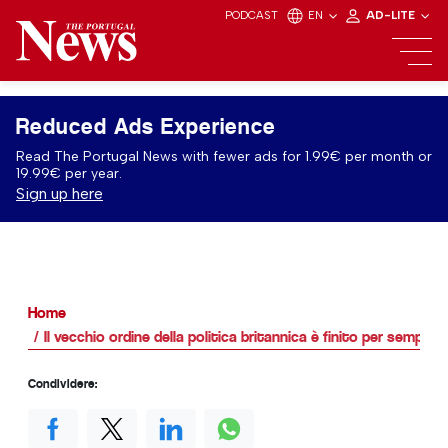
PODCAST
EN
AD-LITE
Reduced Ads Experience
Read The Portugal News with fewer ads for 1.99€ per month or
19.99€ per year.
Sign up here
Home
Il vecchio ordine della politica britannica è finito per sempre?
Condividere: