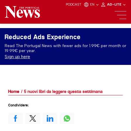
PODCAST
EN
AD-LITE
Reduced Ads Experience
Read The Portugal News with fewer ads for 1.99€ per month or
19.99€ per year.
Sign up here
Home
5 nuovi libri da leggere questa settimana
Condividere: