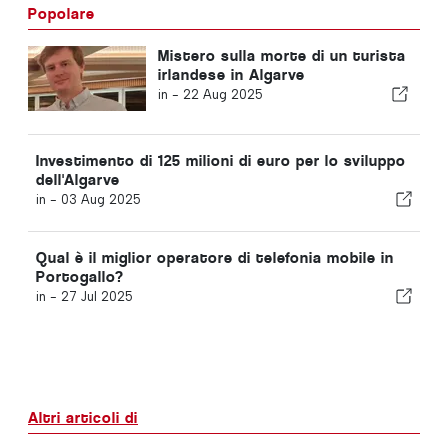
Popolare
Mistero sulla morte di un turista
irlandese in Algarve
in -
22 Aug 2025
Investimento di 125 milioni di euro per lo sviluppo
dell'Algarve
in -
03 Aug 2025
Qual è il miglior operatore di telefonia mobile in
Portogallo?
in -
27 Jul 2025
Altri articoli di