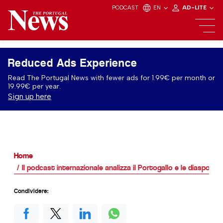
PODCAST
EN
AD-LITE
Reduced Ads Experience
Read The Portugal News with fewer ads for 1.99€ per month or
19.99€ per year.
Sign up here
Home
Il podcast internazionale analizza il Portogallo e le diaspore 
Condividere: