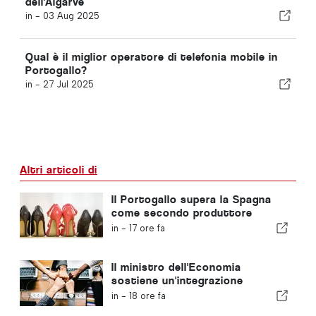
dell'Algarve
in -
03 Aug 2025
Qual è il miglior operatore di telefonia mobile in
Portogallo?
in -
27 Jul 2025
Altri articoli di
Il Portogallo supera la Spagna
come secondo produttore
europeo di calzature
in -
17 ore fa
Il ministro dell'Economia
sostiene un'integrazione
regolamentata e garantisce un
in -
18 ore fa
percorso accelerato per gli