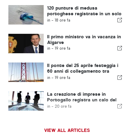
immigrati
120 punture di medusa
portoghese registrate in un solo
giorno
in -
18 ore fa
Il primo ministro va in vacanza in
Algarve
in -
19 ore fa
Il ponte del 25 aprile festeggia i
60 anni di collegamento tra
Lisbona e Almada
in -
19 ore fa
La creazione di imprese in
Portogallo registra un calo del
4,2%
in -
20 ore fa
VIEW ALL ARTICLES