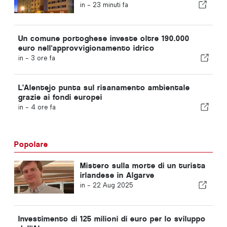
in -
23 minuti fa
Un comune portoghese investe oltre 190.000
euro nell'approvvigionamento idrico
in -
3 ore fa
L’Alentejo punta sul risanamento ambientale
grazie ai fondi europei
in -
4 ore fa
Popolare
Mistero sulla morte di un turista
irlandese in Algarve
in -
22 Aug 2025
Investimento di 125 milioni di euro per lo sviluppo