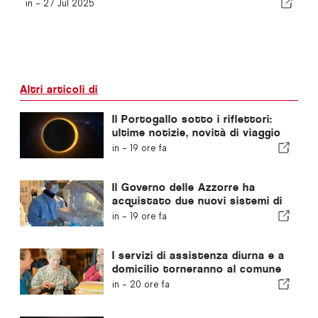
in -
27 Jul 2025
Altri articoli di
Il Portogallo sotto i riflettori:
ultime notizie, novità di viaggio
e le notizie più importanti che
in -
19 ore fa
fanno scalpore
Il Governo delle Azzorre ha
acquistato due nuovi sistemi di
chirurgia robotica
in -
19 ore fa
I servizi di assistenza diurna e a
domicilio torneranno al comune
portoghese
in -
20 ore fa