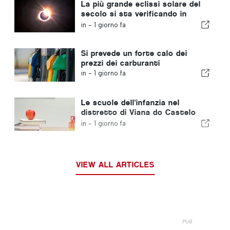
La più grande eclissi solare del
secolo si sta verificando in
Portogallo
in -
1 giorno fa
Si prevede un forte calo dei
prezzi dei carburanti
in -
1 giorno fa
Le scuole dell'infanzia nel
distretto di Viana do Castelo
non chiuderanno
in -
1 giorno fa
VIEW ALL ARTICLES