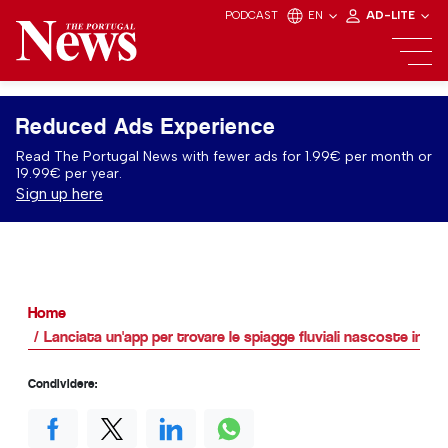
PODCAST
EN
AD-LITE
Reduced Ads Experience
Read The Portugal News with fewer ads for 1.99€ per month or
19.99€ per year.
Sign up here
Home
Lanciata un'app per trovare le spiagge fluviali nascoste in Po
Condividere: