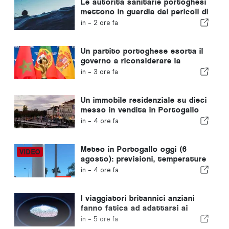
Le autorità sanitarie portoghesi
mettono in guardia dai pericoli di
annegamento
in -
2 ore fa
Un partito portoghese esorta il
governo a riconsiderare la
candidatura del Marocco a
in -
3 ore fa
ospitare i Mondiali del 2030 a
causa della crisi di Ceuta
Un immobile residenziale su dieci
messo in vendita in Portogallo
viene venduto in meno di una
in -
4 ore fa
settimana
Meteo in Portogallo oggi (6
agosto): previsioni, temperature
e cosa aspettarsi
in -
4 ore fa
I viaggiatori britannici anziani
fanno fatica ad adattarsi ai
nuovi controlli delle impronte
in -
5 ore fa
digitali dell'Unione Europea