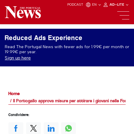
PODCAST
EN
AD-LITE
Reduced Ads Experience
Read The Portugal News with fewer ads for 1.99€ per month or
19.99€ per year.
Sign up here
Home
Il Portogallo approva misure per attirare i giovani nelle Forze
Condividere: