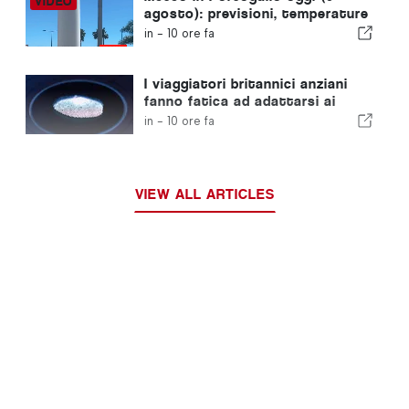
agosto): previsioni, temperature
e cosa aspettarsi
in -
10 ore fa
I viaggiatori britannici anziani
fanno fatica ad adattarsi ai
nuovi controlli delle impronte
in -
10 ore fa
digitali dell'Unione Europea
VIEW ALL ARTICLES