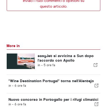
Inviaci i tuoi commenti o opinioni su
questo articolo.
More in
easyJet si avvicina a Sun dopo
l'accordo con Apollo
in -
5 ore fa
"Wine Destination Portugal" torna nell'Alentejo
in -
6 ore fa
Nuovo concorso in Portogallo per i rifugi climatici
in -
6 ore fa