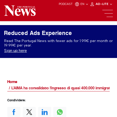
PODCAST
EN
AD-LITE
Reduced Ads Experience
Read The Portugal News with fewer ads for 1.99€ per month or
19.99€ per year.
Sign up here
Home
L'AIMA ha convalidato l'ingresso di quasi 400.000 immigrati in
Condividere: