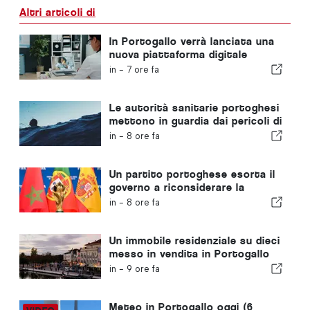
Altri articoli di
In Portogallo verrà lanciata una
nuova piattaforma digitale
dedicata alla sanità
in -
7 ore fa
Le autorità sanitarie portoghesi
mettono in guardia dai pericoli di
annegamento
in -
8 ore fa
Un partito portoghese esorta il
governo a riconsiderare la
candidatura del Marocco a
in -
8 ore fa
ospitare i Mondiali del 2030 a
causa della crisi di Ceuta
Un immobile residenziale su dieci
messo in vendita in Portogallo
viene venduto in meno di una
in -
9 ore fa
settimana
Meteo in Portogallo oggi (6