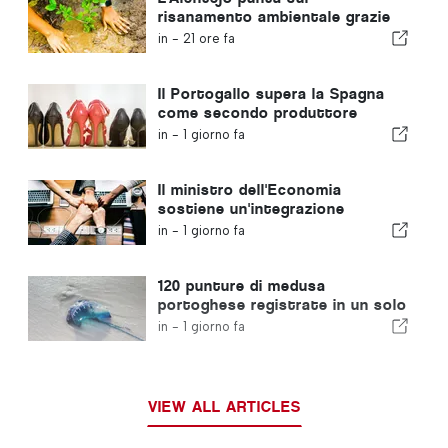
risanamento ambientale grazie
ai fondi europei
in -
21 ore fa
Il Portogallo supera la Spagna
come secondo produttore
europeo di calzature
in -
1 giorno fa
Il ministro dell'Economia
sostiene un'integrazione
regolamentata e garantisce un
in -
1 giorno fa
percorso accelerato per gli
immigrati
120 punture di medusa
portoghese registrate in un solo
giorno
in -
1 giorno fa
VIEW ALL ARTICLES