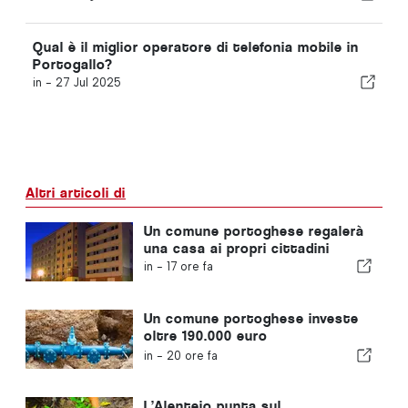
Qual è il miglior operatore di telefonia mobile in
Portogallo?
in -
27 Jul 2025
Altri articoli di
Un comune portoghese regalerà
una casa ai propri cittadini
in -
17 ore fa
Un comune portoghese investe
oltre 190.000 euro
nell'approvvigionamento idrico
in -
20 ore fa
L’Alentejo punta sul