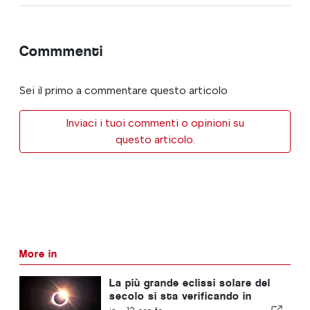
Commmenti
Sei il primo a commentare questo articolo
Inviaci i tuoi commenti o opinioni su
questo articolo.
More in
La più grande eclissi solare del
secolo si sta verificando in
Portogallo