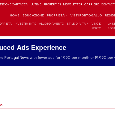
DIZIONE CARTACEA
ULTIME
PROPERTIES
NEWSLETTER
CARRIERE
CONTACT
HOME
EDUCAZIONE
PROPRIETÀ
VISTI PORTOGALLO
RESID
OPRIETÀ
INVESTIMENTO
ALLOGGIAMENTO
STILE DI VITA
VINO DI
LA S
PORTO
SOST
uced Ads Experience
e Portugal News with fewer ads for 1.99€ per month or 19.99€ per 
lo