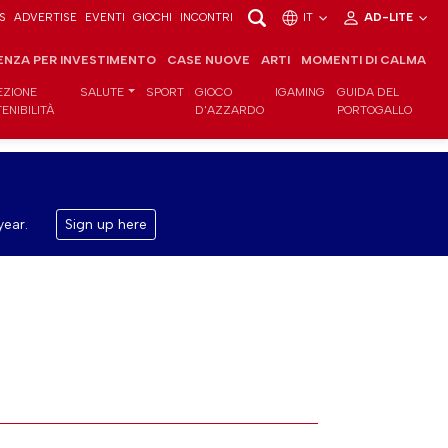
S
ADVERTISE
EVENTI
GIOCHI
INCONTRI
IT
AD-LITE
ENZA PER INVESTIMENTO
CASE NUOVE
ARTI
MOMENTI DI CALMA
EZIONE
SALUTE
SPORT
GIOCO
IGAMING
GUIDA DEL
ENIBILITÀ
D'AZZARDO
PORTOGALLO
year.
Sign up here