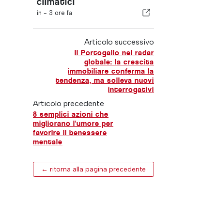
climatici
in -
3 ore fa
Articolo successivo
Il Portogallo nel radar
globale: la crescita
immobiliare conferma la
tendenza, ma solleva nuovi
interrogativi
Articolo precedente
8 semplici azioni che
migliorano l'umore per
favorire il benessere
mentale
← ritorna alla pagina precedente