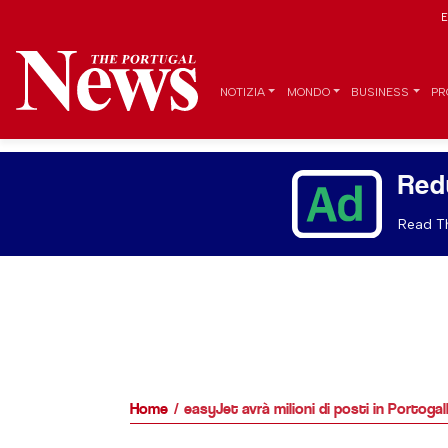
E
NOTIZIA
MONDO
BUSINESS
PR
Red
Read Th
Home
easyJet avrà milioni di posti in Portogal