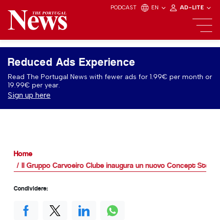
PODCAST
EN
AD-LITE
Reduced Ads Experience
Read The Portugal News with fewer ads for 1.99€ per month or
19.99€ per year.
Sign up here
Home
Il Gruppo Carvoeiro Clube inaugura un nuovo Concept Store i
Condividere: