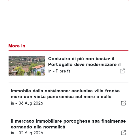
More in
Costruire di più non basta: il
Portogallo deve modernizzare il
proprio patrimonio immobiliare
in -
11 ore fa
Immobile della settimana: esclusiva villa fronte
mare con vista panoramica sul mare e sulle
montagne dell’Arrábida
in -
06 Aug 2026
Il mercato immobiliare portoghese sta finalmente
tornando alla normalità
in -
02 Aug 2026