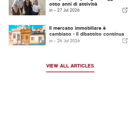
otto anni di attività
in -
27 Jul 2026
Il mercato immobiliare è
cambiato - Il dibattito continua
a guardarsi al passato
in -
26 Jul 2026
VIEW ALL ARTICLES