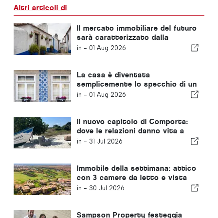
Altri articoli di
Il mercato immobiliare del futuro
sarà caratterizzato dalla
resilienza, non solo dalla
in -
01 Aug 2026
posizione
La casa è diventata
semplicemente lo specchio di un
problema più ampio in Portogallo
in -
01 Aug 2026
Il nuovo capitolo di Comporta:
dove le relazioni danno vita a
opportunità straordinarie
in -
31 Jul 2026
Immobile della settimana: attico
con 3 camere da letto e vista
sul campo da golf e sul mare a
in -
30 Jul 2026
Vilamoura
Sampson Property festeggia