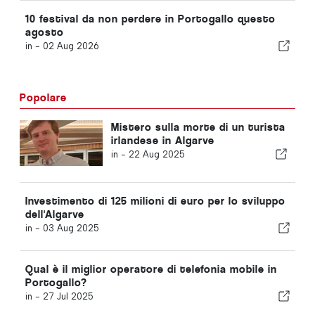
10 festival da non perdere in Portogallo questo
agosto
in -
02 Aug 2026
Popolare
Mistero sulla morte di un turista
irlandese in Algarve
in -
22 Aug 2025
Investimento di 125 milioni di euro per lo sviluppo
dell'Algarve
in -
03 Aug 2025
Qual è il miglior operatore di telefonia mobile in
Portogallo?
in -
27 Jul 2025