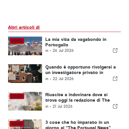
Altri articoli di
La mia vita da vagabondo in
Portogallo
in -
26 Jul 2026
Quando è opportuno rivolgersi a
un investigatore privato in
Portogallo? Cinque situazioni in
in -
22 Jul 2026
cui disporre di informazioni
affidabili può fare la differenza
Riuscite a indovinare dove si
trova oggi la redazione di The
Portugal News?
in -
21 Jul 2026
3 cose che ho imparato in un
giorno al “The Portugal News”