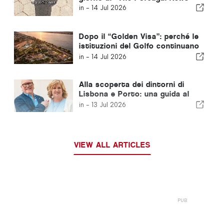
in -
14 Jul 2026
Dopo il “Golden Visa”: perché le
istituzioni del Golfo continuano
a investire in Portogallo
in -
14 Jul 2026
Alla scoperta dei dintorni di
Lisbona e Porto: una guida al
nord del Portogallo e alla Costa
in -
13 Jul 2026
d’Argento
VIEW ALL ARTICLES