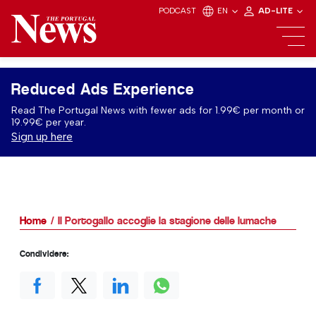
PODCAST
EN
AD-LITE
Reduced Ads Experience
Read The Portugal News with fewer ads for 1.99€ per month or
19.99€ per year.
Sign up here
Home
Il Portogallo accoglie la stagione delle lumache
Condividere: