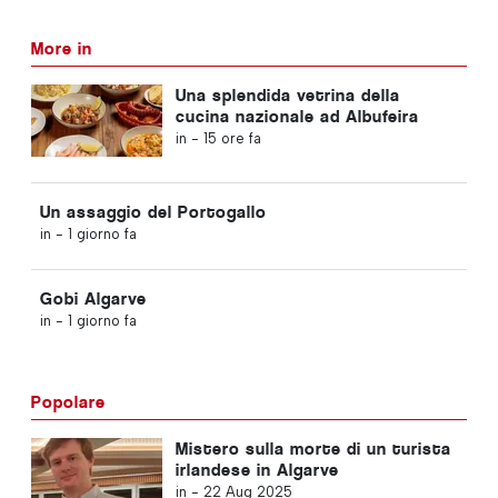
More in
Una splendida vetrina della
cucina nazionale ad Albufeira
in -
15 ore fa
Un assaggio del Portogallo
in -
1 giorno fa
Gobi Algarve
in -
1 giorno fa
Popolare
Mistero sulla morte di un turista
irlandese in Algarve
in -
22 Aug 2025