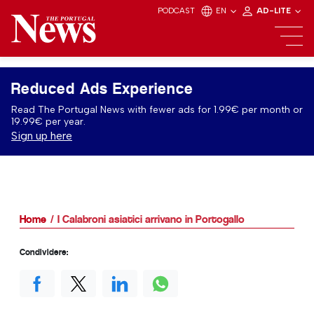
PODCAST
EN
AD-LITE
Reduced Ads Experience
Read The Portugal News with fewer ads for 1.99€ per month or
19.99€ per year.
Sign up here
Home
I Calabroni asiatici arrivano in Portogallo
Condividere: