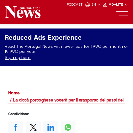
PODCAST
EN
AD-LITE
Reduced Ads Experience
Read The Portugal News with fewer ads for 1.99€ per month or
19.99€ per year.
Sign up here
Home
La città portoghese voterà per il trasporto dei pasti dei se
Condividere: