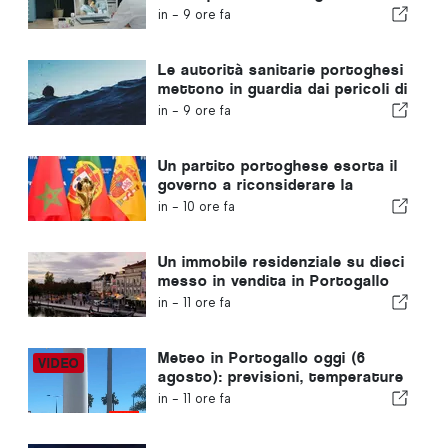
dedicata alla sanità
in -
9 ore fa
Le autorità sanitarie portoghesi
mettono in guardia dai pericoli di
annegamento
in -
9 ore fa
Un partito portoghese esorta il
governo a riconsiderare la
candidatura del Marocco a
in -
10 ore fa
ospitare i Mondiali del 2030 a
causa della crisi di Ceuta
Un immobile residenziale su dieci
messo in vendita in Portogallo
viene venduto in meno di una
in -
11 ore fa
settimana
Meteo in Portogallo oggi (6
agosto): previsioni, temperature
e cosa aspettarsi
in -
11 ore fa