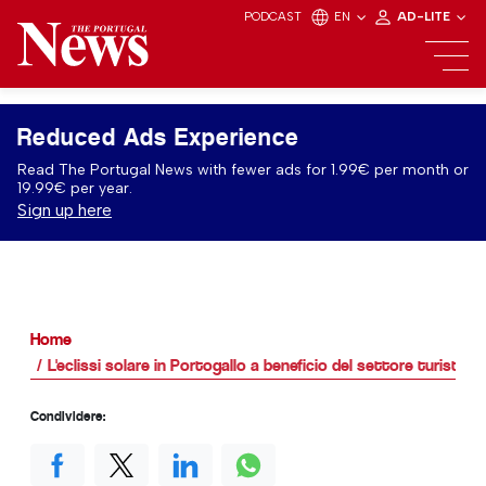
PODCAST
EN
AD-LITE
Reduced Ads Experience
Read The Portugal News with fewer ads for 1.99€ per month or
19.99€ per year.
Sign up here
Home
L'eclissi solare in Portogallo a beneficio del settore turistico
Condividere: