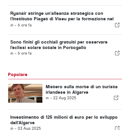
Ryanair stringe un'alleanza strategica con
l'Instituto Piaget di Viseu per la formazione nel
settore dell'aviazione in Portogallo
in -
6 ore fa
Sono finiti gli occhiali gratuiti per osservare
l'eclissi solare totale in Portogallo
in -
6 ore fa
Popolare
Mistero sulla morte di un turista
irlandese in Algarve
in -
22 Aug 2025
Investimento di 125 milioni di euro per lo sviluppo
dell'Algarve
in -
03 Aug 2025