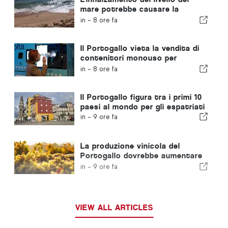
mare potrebbe causare la
scomparsa del 40% delle spiagge
in -
8 ore fa
del Portogallo
Il Portogallo vieta la vendita di
contenitori monouso per
bevande privi del marchio Volta
in -
8 ore fa
Il Portogallo figura tra i primi 10
paesi al mondo per gli espatriati
in -
9 ore fa
La produzione vinicola del
Portogallo dovrebbe aumentare
del 12% in questa vendemmia
in -
9 ore fa
VIEW ALL ARTICLES