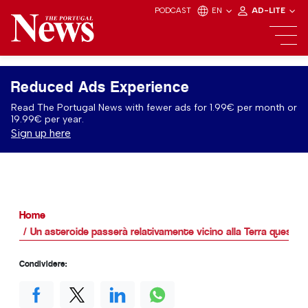
PODCAST
EN
AD-LITE
Reduced Ads Experience
Read The Portugal News with fewer ads for 1.99€ per month or
19.99€ per year.
Sign up here
Home
Un asteroide passerà relativamente vicino alla Terra questo 
Condividere: