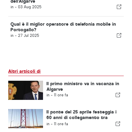
dell'Algarve
in -
03 Aug 2025
Qual è il miglior operatore di telefonia mobile in
Portogallo?
in -
27 Jul 2025
Altri articoli di
Il primo ministro va in vacanza in
Algarve
in -
11 ore fa
Il ponte del 25 aprile festeggia i
60 anni di collegamento tra
Lisbona e Almada
in -
11 ore fa