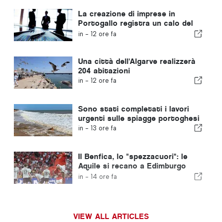
La creazione di imprese in
Portogallo registra un calo del
4,2%
in -
12 ore fa
Una città dell'Algarve realizzerà
204 abitazioni
in -
12 ore fa
Sono stati completati i lavori
urgenti sulle spiagge portoghesi
in -
13 ore fa
Il Benfica, lo "spezzacuori": le
Aquile si recano a Edimburgo
con un piede già nella fase
in -
14 ore fa
successiva
VIEW ALL ARTICLES