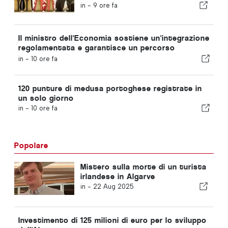
europeo di calzature
in -
9 ore fa
Il ministro dell'Economia sostiene un'integrazione
regolamentata e garantisce un percorso
accelerato per gli immigrati
in -
10 ore fa
120 punture di medusa portoghese registrate in
un solo giorno
in -
10 ore fa
Popolare
Mistero sulla morte di un turista
irlandese in Algarve
in -
22 Aug 2025
Investimento di 125 milioni di euro per lo sviluppo