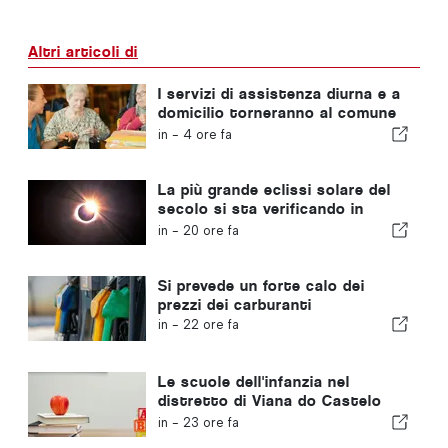
Altri articoli di
I servizi di assistenza diurna e a
domicilio torneranno al comune
portoghese
in -
4 ore fa
La più grande eclissi solare del
secolo si sta verificando in
Portogallo
in -
20 ore fa
Si prevede un forte calo dei
prezzi dei carburanti
in -
22 ore fa
Le scuole dell'infanzia nel
distretto di Viana do Castelo
non chiuderanno
in -
23 ore fa