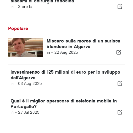
sistemi di chirurgia robotica
in -
3 ore fa
Popolare
Mistero sulla morte di un turista
irlandese in Algarve
in -
22 Aug 2025
Investimento di 125 milioni di euro per lo sviluppo
dell'Algarve
in -
03 Aug 2025
Qual è il miglior operatore di telefonia mobile in
Portogallo?
in -
27 Jul 2025