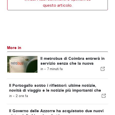
questo articolo.
More in
Il metrobus di Coimbra entrerà in
servizio senza che la nuova
funzionalità sia stata
in -
7 minuti fa
completata
Il Portogallo sotto i riflettori: ultime notizie,
novità di viaggio e le notizie più importanti che
fanno scalpore
in -
2 ore fa
Il Governo delle Azzorre ha acquistato due nuovi