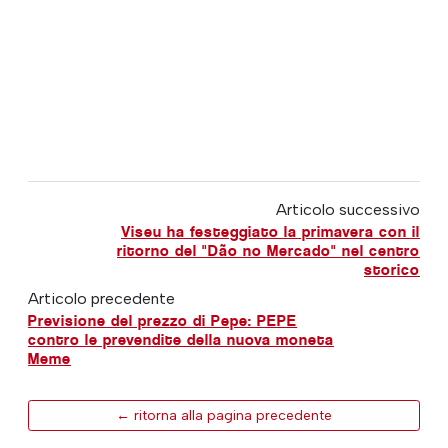
Articolo successivo
Viseu ha festeggiato la primavera con il
ritorno del "Dão no Mercado" nel centro
storico
Articolo precedente
Previsione del prezzo di Pepe: PEPE
contro le prevendite della nuova moneta
Meme
← ritorna alla pagina precedente