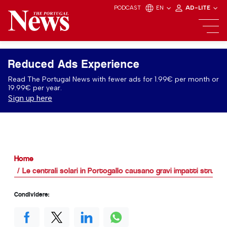
PODCAST
EN
AD-LITE
Reduced Ads Experience
Read The Portugal News with fewer ads for 1.99€ per month or
19.99€ per year.
Sign up here
Home
Le centrali solari in Portogallo causano gravi impatti struttur
Condividere: