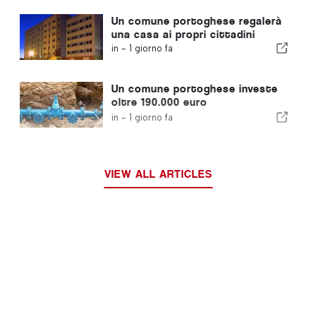
Un comune portoghese regalerà
una casa ai propri cittadini
in -
1 giorno fa
Un comune portoghese investe
oltre 190.000 euro
nell'approvvigionamento idrico
in -
1 giorno fa
VIEW ALL ARTICLES