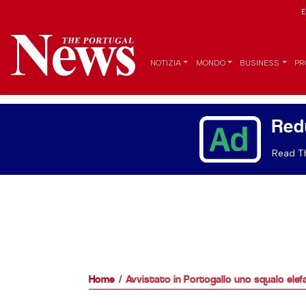
E
NOTIZIA
MONDO
BUSINESS
PR
Red
Read Th
Home
Avvistato in Portogallo uno squalo elef