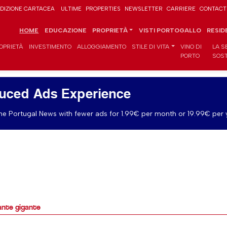
DIZIONE CARTACEA
ULTIME
PROPERTIES
NEWSLETTER
CARRIERE
CONTACT
HOME
EDUCAZIONE
PROPRIETÀ
VISTI PORTOGALLO
RESID
OPRIETÀ
INVESTIMENTO
ALLOGGIAMENTO
STILE DI VITA
VINO DI
LA S
PORTO
SOST
uced Ads Experience
e Portugal News with fewer ads for 1.99€ per month or 19.99€ per 
ante gigante