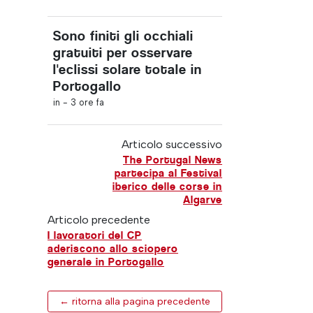
Sono finiti gli occhiali
gratuiti per osservare
l'eclissi solare totale in
Portogallo
in -
3 ore fa
Articolo successivo
The Portugal News
partecipa al Festival
iberico delle corse in
Algarve
Articolo precedente
I lavoratori del CP
aderiscono allo sciopero
generale in Portogallo
← ritorna alla pagina precedente