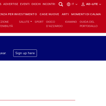
S
ADVERTISE
EVENTI
GIOCHI
INCONTRI
IT
AD-LITE
ENZA PER INVESTIMENTO
CASE NUOVE
ARTI
MOMENTI DI CALMA
EZIONE
SALUTE
SPORT
GIOCO
IGAMING
GUIDA DEL
ENIBILITÀ
D'AZZARDO
PORTOGALLO
year.
Sign up here