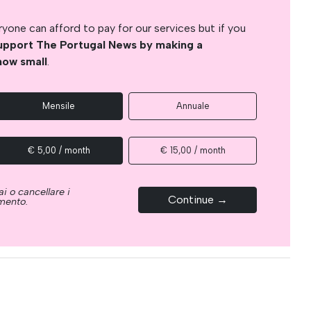
yone can afford to pay for our services but if you
upport The Portugal News by making a
how small
.
Mensile
Annuale
€ 5,00 / month
€ 15,00 / month
i o cancellare i
Continue →
omento.