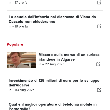
in -
17 ore fa
Le scuole dell'infanzia nel distretto di Viana do
Castelo non chiuderanno
in -
18 ore fa
Popolare
Mistero sulla morte di un turista
irlandese in Algarve
in -
22 Aug 2025
Investimento di 125 milioni di euro per lo sviluppo
dell'Algarve
in -
03 Aug 2025
Qual è il miglior operatore di telefonia mobile in
Portogallo?