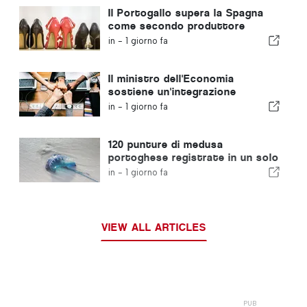
Il Portogallo supera la Spagna
come secondo produttore
europeo di calzature
in -
1 giorno fa
Il ministro dell'Economia
sostiene un'integrazione
regolamentata e garantisce un
in -
1 giorno fa
percorso accelerato per gli
immigrati
120 punture di medusa
portoghese registrate in un solo
giorno
in -
1 giorno fa
VIEW ALL ARTICLES