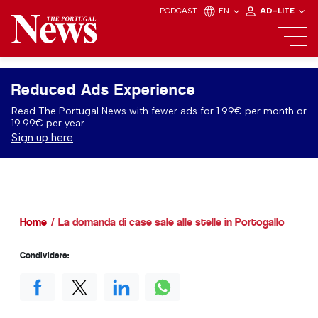
PODCAST
EN
AD-LITE
Reduced Ads Experience
Read The Portugal News with fewer ads for 1.99€ per month or
19.99€ per year.
Sign up here
Home
La domanda di case sale alle stelle in Portogallo
Condividere: