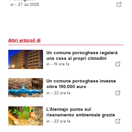
in -
27 Jul 2025
Altri articoli di
Un comune portoghese regalerà
una casa ai propri cittadini
in -
19 ore fa
Un comune portoghese investe
oltre 190.000 euro
nell'approvvigionamento idrico
in -
22 ore fa
L’Alentejo punta sul
risanamento ambientale grazie
ai fondi europei
in -
23 ore fa