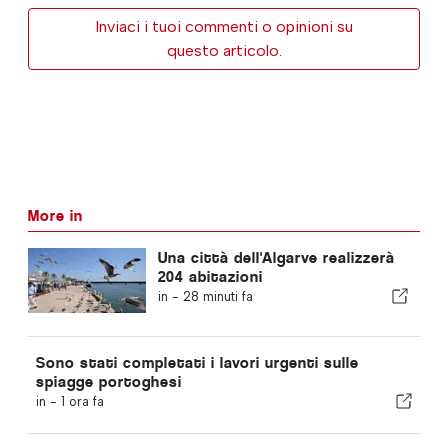
Inviaci i tuoi commenti o opinioni su
questo articolo.
More in
Una città dell'Algarve realizzerà
204 abitazioni
in -
28 minuti fa
Sono stati completati i lavori urgenti sulle
spiagge portoghesi
in -
1 ora fa