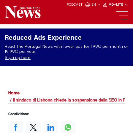
PODCAST
EN
AD-LITE
Reduced Ads Experience
Read The Portugal News with fewer ads for 1.99€ per month or
19.99€ per year.
Sign up here
Home
Il sindaco di Lisbona chiede la sospensione della SEO in Port
Condividere: