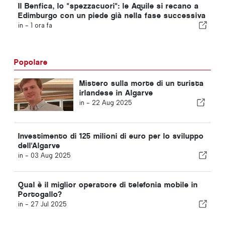
Il Benfica, lo "spezzacuori": le Aquile si recano a
Edimburgo con un piede già nella fase successiva
in -
1 ora fa
Popolare
Mistero sulla morte di un turista
irlandese in Algarve
in -
22 Aug 2025
Investimento di 125 milioni di euro per lo sviluppo
dell'Algarve
in -
03 Aug 2025
Qual è il miglior operatore di telefonia mobile in
Portogallo?
in -
27 Jul 2025