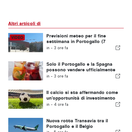
Altri articoli di
Previsioni meteo per il fine
settimana in Portogallo (7
agosto): cosa aspettarsi in
in -
3 ore fa
tutto il Portogallo questo fine
settimana
Solo il Portogallo e la Spagna
possono vendere ufficialmente
la “sangria” con quel nome
in -
3 ore fa
Il calcio si sta affermando come
un’opportunità di investimento
in crescita in tutta Europa
in -
4 ore fa
Nuova rotta Transavia tra il
Portogallo e il Belgio