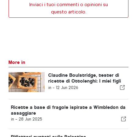
Inviaci i tuoi commenti o opinioni su
questo articolo.
More in
Claudine Boulstridge, tester di
ricette di Ottolenghi: I miei figli
sono "cresciuti con il cibo di
in -
12 Jun 2026
Yotam", quindi non sono esigenti
Ricette a base di fragole ispirate a Wimbledon da
assaggiare
in -
28 Jun 2025
Riflettori puntati sulla Palestina