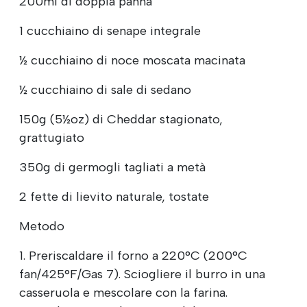
200ml di doppia panna
1 cucchiaino di senape integrale
½ cucchiaino di noce moscata macinata
½ cucchiaino di sale di sedano
150g (5½oz) di Cheddar stagionato,
grattugiato
350g di germogli tagliati a metà
2 fette di lievito naturale, tostate
Metodo
1. Preriscaldare il forno a 220°C (200°C
fan/425°F/Gas 7). Sciogliere il burro in una
casseruola e mescolare con la farina.