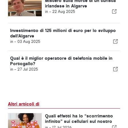
Mistero sulla morte di un turista
irlandese in Algarve
in -
22 Aug 2025
Investimento di 125 milioni di euro per lo sviluppo
dell'Algarve
in -
03 Aug 2025
Qual è il miglior operatore di telefonia mobile in
Portogallo?
in -
27 Jul 2025
Altri articoli di
Quali effetti ha lo “scorrimento
infinito” sui cellulari sul nostro
cervello?
in -
17 Jul 2026