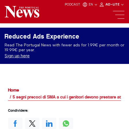
PODCAST
EN
AD-LITE
Reduced Ads Experience
Read The Portugal News with fewer ads for 1.99€ per month or
19.99€ per year.
Sign up here
Home
5 segni precoci di SMA a cui i genitori devono prestare atten
Condividere: