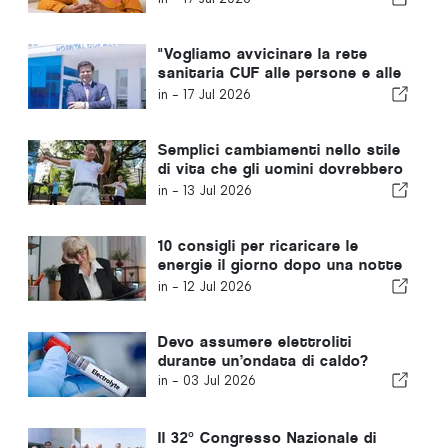
"Vogliamo avvicinare la rete
sanitaria CUF alle persone e alle
comunità che serviamo"
in -
17 Jul 2026
Semplici cambiamenti nello stile
di vita che gli uomini dovrebbero
adottare ogni dieci anni,
in -
13 Jul 2026
secondo un medico di base
10 consigli per ricaricare le
energie il giorno dopo una notte
insonne
in -
12 Jul 2026
Devo assumere elettroliti
durante un’ondata di caldo?
in -
03 Jul 2026
Il 32° Congresso Nazionale di