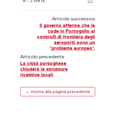
in -
2 ore fa
Articolo successivo
Il governo afferma che le
code in Portogallo ai
controlli di frontiera degli
aeroporti sono un
"problema europeo".
Articolo precedente
La città portoghese
chiuderà le strutture
ricettive locali
← ritorna alla pagina precedente