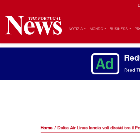
E
NOTIZIA
MONDO
BUSINESS
PR
Red
Read Th
Home
Delta Air Lines lancia voli diretti tra il