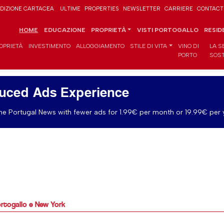
DIZIONE CARTACEA
ULTIME
PROPERTIES
NEWSLETTER
CARRIERE
CONTACT
HOME
EDUCAZIONE
PROPRIETÀ
VISTI PORTOGALLO
RESID
OPRIETÀ
INVESTIMENTO
ALLOGGIAMENTO
STILE DI VITA
VINO DI
LA S
PORTO
SOST
uced Ads Experience
e Portugal News with fewer ads for 1.99€ per month or 19.99€ per 
 Portogallo e New York