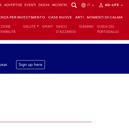
S
ADVERTISE
EVENTI
GIOCHI
INCONTRI
IT
AD-LITE
ENZA PER INVESTIMENTO
CASE NUOVE
ARTI
MOMENTI DI CALMA
EZIONE
SALUTE
SPORT
GIOCO
IGAMING
GUIDA DEL
ENIBILITÀ
D'AZZARDO
PORTOGALLO
year.
Sign up here