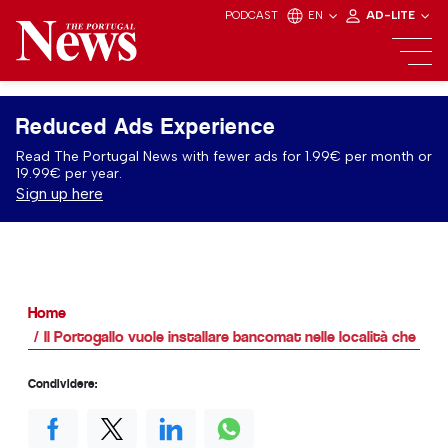
PODCAST
EN
AD-LITE
Reduced Ads Experience
Read The Portugal News with fewer ads for 1.99€ per month or
19.99€ per year.
Sign up here
Home
Il Portogallo vuole installare bancomat nelle località che ne
Condividere: