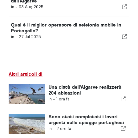
dell'Algarve
in -
03 Aug 2025
Qual è il miglior operatore di telefonia mobile in
Portogallo?
in -
27 Jul 2025
Altri articoli di
Una città dell'Algarve realizzerà
204 abitazioni
in -
1 ora fa
Sono stati completati i lavori
urgenti sulle spiagge portoghesi
in -
2 ore fa