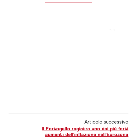
Articolo successivo
Il Portogallo registra uno dei più forti
aumenti dell'inflazione nell'Eurozona