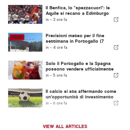
Il Benfica, lo "spezzacuori": le
Aquile si recano a Edimburgo
con un piede già nella fase
in -
3 ore fa
successiva
Previsioni meteo per il fine
settimana in Portogallo (7
agosto): cosa aspettarsi in
in -
4 ore fa
tutto il Portogallo questo fine
settimana
Solo il Portogallo e la Spagna
possono vendere ufficialmente
la “sangria” con quel nome
in -
5 ore fa
Il calcio si sta affermando come
un’opportunità di investimento
in crescita in tutta Europa
in -
6 ore fa
VIEW ALL ARTICLES