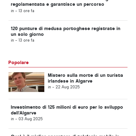
regolamentata e garantisce un percorso
accelerato per gli immigrati
in -
13 ore fa
120 punture di medusa portoghese registrate in
un solo giorno
in -
13 ore fa
Popolare
Mistero sulla morte di un turista
irlandese in Algarve
in -
22 Aug 2025
Investimento di 125 milioni di euro per lo sviluppo
dell'Algarve
in -
03 Aug 2025