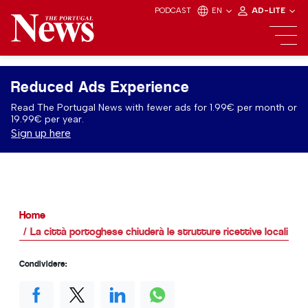
PODCAST
EN
AD-LITE
Reduced Ads Experience
Read The Portugal News with fewer ads for 1.99€ per month or
19.99€ per year.
Sign up here
Home
La città portoghese chiuderà le strutture ricettive locali
Condividere: