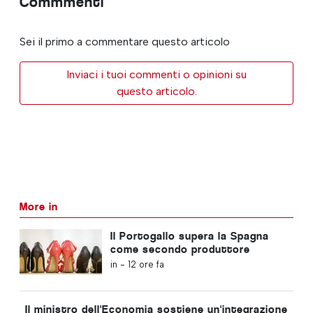
Commmenti
Sei il primo a commentare questo articolo
Inviaci i tuoi commenti o opinioni su
questo articolo.
More in
Il Portogallo supera la Spagna
come secondo produttore
europeo di calzature
in -
12 ore fa
Il ministro dell'Economia sostiene un'integrazione