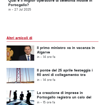
Qual è il miglior operatore di telefonia mobile in
Portogallo?
in -
27 Jul 2025
Altri articoli di
Il primo ministro va in vacanza in
Algarve
in -
14 ore fa
Il ponte del 25 aprile festeggia i
60 anni di collegamento tra
Lisbona e Almada
in -
14 ore fa
La creazione di imprese in
Portogallo registra un calo del
4,2%
in -
15 ore fa