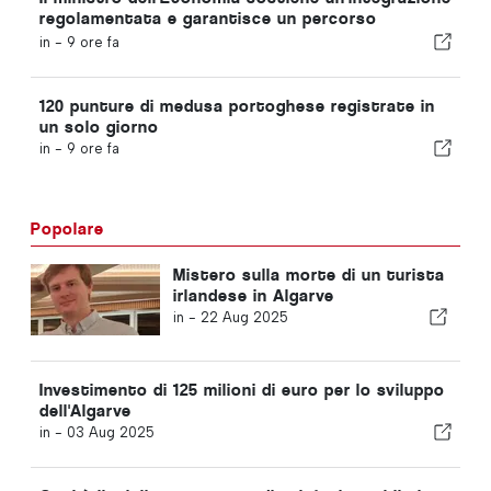
regolamentata e garantisce un percorso
accelerato per gli immigrati
in -
9 ore fa
120 punture di medusa portoghese registrate in
un solo giorno
in -
9 ore fa
Popolare
Mistero sulla morte di un turista
irlandese in Algarve
in -
22 Aug 2025
Investimento di 125 milioni di euro per lo sviluppo
dell'Algarve
in -
03 Aug 2025