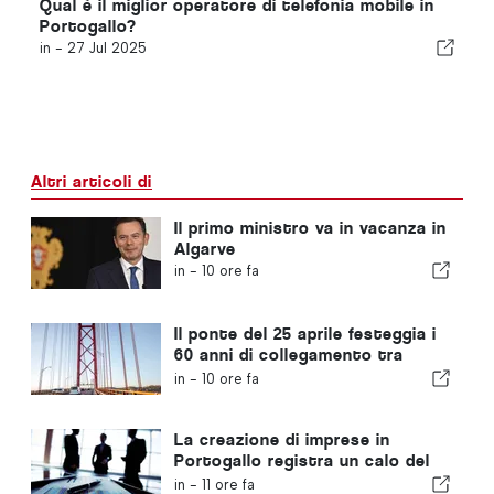
Qual è il miglior operatore di telefonia mobile in
Portogallo?
in -
27 Jul 2025
Altri articoli di
Il primo ministro va in vacanza in
Algarve
in -
10 ore fa
Il ponte del 25 aprile festeggia i
60 anni di collegamento tra
Lisbona e Almada
in -
10 ore fa
La creazione di imprese in
Portogallo registra un calo del
4,2%
in -
11 ore fa