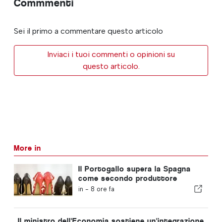
Commmenti
Sei il primo a commentare questo articolo
Inviaci i tuoi commenti o opinioni su
questo articolo.
More in
Il Portogallo supera la Spagna
come secondo produttore
europeo di calzature
in -
8 ore fa
Il ministro dell'Economia sostiene un'integrazione