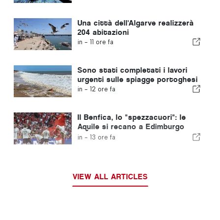
Una città dell'Algarve realizzerà
204 abitazioni
in -
11 ore fa
Sono stati completati i lavori
urgenti sulle spiagge portoghesi
in -
12 ore fa
Il Benfica, lo "spezzacuori": le
Aquile si recano a Edimburgo
con un piede già nella fase
in -
13 ore fa
successiva
VIEW ALL ARTICLES