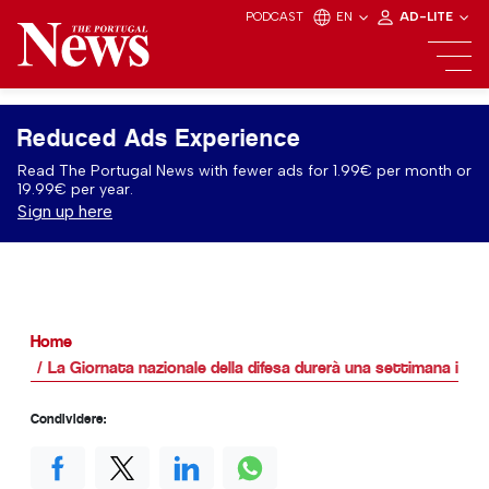
PODCAST
EN
AD-LITE
Reduced Ads Experience
Read The Portugal News with fewer ads for 1.99€ per month or
19.99€ per year.
Sign up here
Home
La Giornata nazionale della difesa durerà una settimana in P
Condividere: