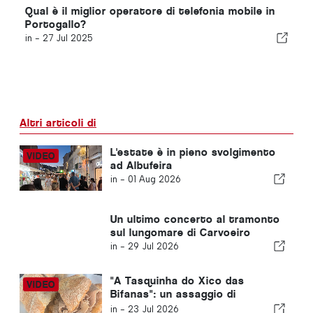
Qual è il miglior operatore di telefonia mobile in
Portogallo?
in -
27 Jul 2025
Altri articoli di
L'estate è in pieno svolgimento
ad Albufeira
in -
01 Aug 2026
Un ultimo concerto al tramonto
sul lungomare di Carvoeiro
in -
29 Jul 2026
"A Tasquinha do Xico das
Bifanas": un assaggio di
tradizione al mercato di
in -
23 Jul 2026