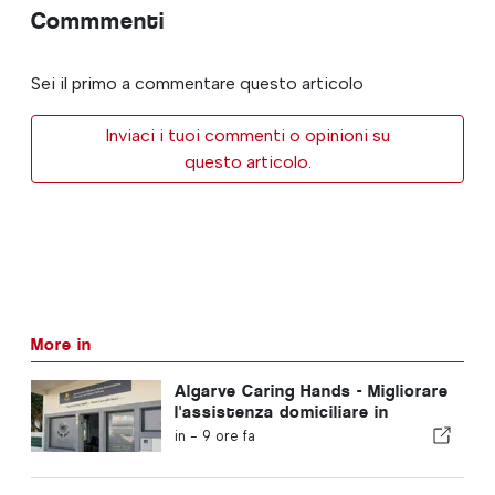
Commmenti
Sei il primo a commentare questo articolo
Inviaci i tuoi commenti o opinioni su
questo articolo.
More in
Algarve Caring Hands - Migliorare
l'assistenza domiciliare in
Algarve
in -
9 ore fa