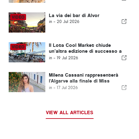
Armação de Pêra
La via dei bar di Alvor
in -
20 Jul 2026
Il Lota Cool Market chiude
un’altra edizione di successo a
Portimão
in -
19 Jul 2026
Milena Cassani rappresenterà
l'Algarve alla finale di Miss
Portogallo
in -
17 Jul 2026
VIEW ALL ARTICLES