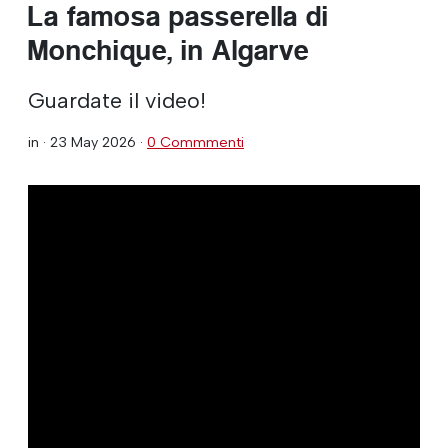
La famosa passerella di
Monchique, in Algarve
Guardate il video!
in ·
23 May 2026
·
0 Commmenti