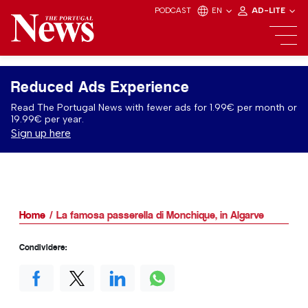
PODCAST
EN
AD-LITE
Reduced Ads Experience
Read The Portugal News with fewer ads for 1.99€ per month or
19.99€ per year.
Sign up here
Home
La famosa passerella di Monchique, in Algarve
Condividere: