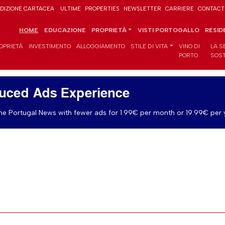
DIZIONE CARTACEA
ULTIME
PROPERTIES
NEWSLETTER
CARRIERE
CONTACT
HOME
EDUCAZIONE
PROPRIETÀ
VISTI PORTOGALLO
RESID
OPRIETÀ
INVESTIMENTO
ALLOGGIAMENTO
STILE DI VITA
VINO DI
LA S
PORTO
SOST
uced Ads Experience
e Portugal News with fewer ads for 1.99€ per month or 19.99€ per 