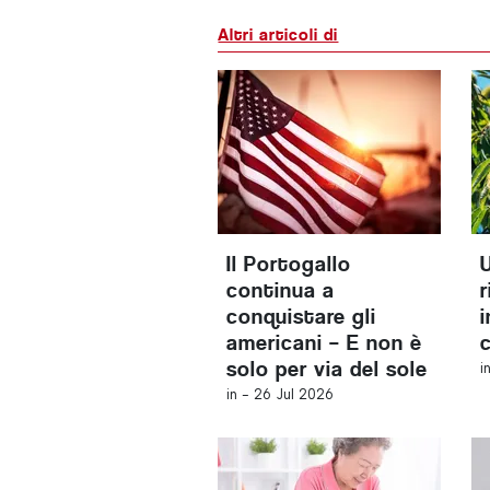
Altri articoli di
Il Portogallo
continua a
conquistare gli
i
americani – E non è
solo per via del sole
i
in -
26 Jul 2026