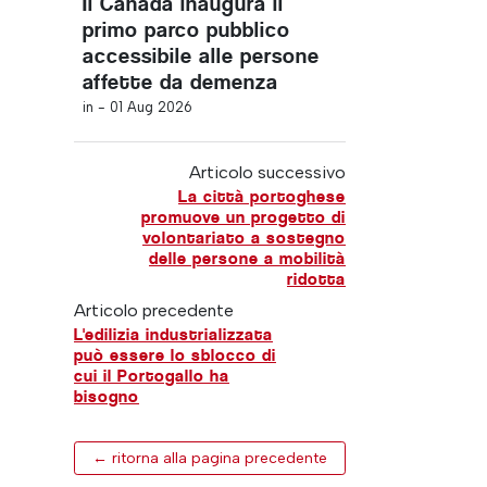
Il Canada inaugura il
primo parco pubblico
accessibile alle persone
affette da demenza
in -
01 Aug 2026
Articolo successivo
La città portoghese
promuove un progetto di
volontariato a sostegno
delle persone a mobilità
ridotta
Articolo precedente
L'edilizia industrializzata
può essere lo sblocco di
cui il Portogallo ha
bisogno
← ritorna alla pagina precedente