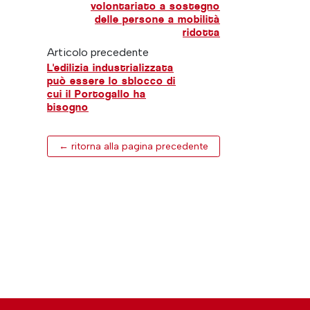
volontariato a sostegno
delle persone a mobilità
ridotta
Articolo precedente
L'edilizia industrializzata
può essere lo sblocco di
cui il Portogallo ha
bisogno
← ritorna alla pagina precedente