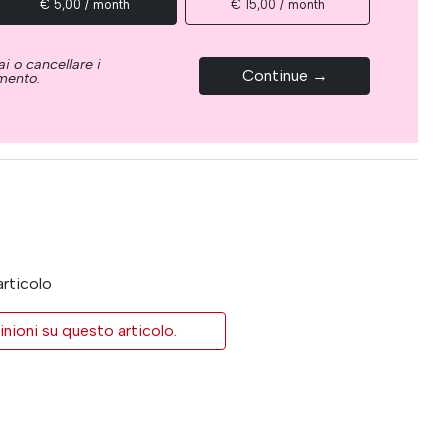
€ 5,00 / month
€ 15,00 / month
i o cancellare i
Continue →
omento.
articolo
inioni su questo articolo.