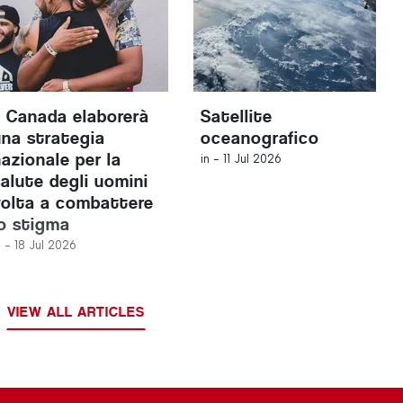
Il Canada elaborerà
Satellite
una strategia
oceanografico
nazionale per la
in -
11 Jul 2026
salute degli uomini
volta a combattere
lo stigma
n -
18 Jul 2026
VIEW ALL ARTICLES