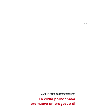
Articolo successivo
La città portoghese
promuove un progetto di