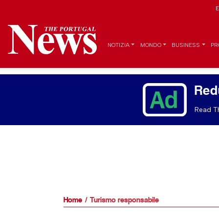
E
NOTIZIA
MONDO
BUSINESS
PR
Red
Read Th
Home
Turismo responsabile