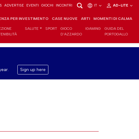
S
ADVERTISE
EVENTI
GIOCHI
INCONTRI
IT
AD-LITE
ENZA PER INVESTIMENTO
CASE NUOVE
ARTI
MOMENTI DI CALMA
EZIONE
SALUTE
SPORT
GIOCO
IGAMING
GUIDA DEL
ENIBILITÀ
D'AZZARDO
PORTOGALLO
year.
Sign up here