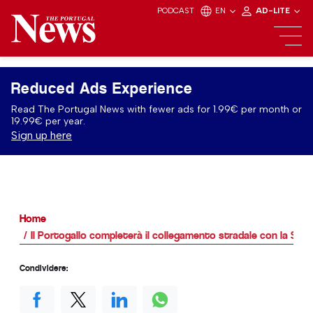
PODCAST
EN
AD-LITE
Reduced Ads Experience
Read The Portugal News with fewer ads for 1.99€ per month or
19.99€ per year.
Sign up here
Home
Il Portogallo completerà il collegamento stradale con la Spa
Condividere: