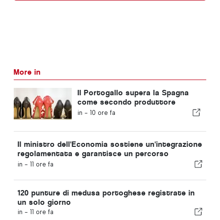
More in
Il Portogallo supera la Spagna
come secondo produttore
europeo di calzature
in -
10 ore fa
Il ministro dell'Economia sostiene un'integrazione
regolamentata e garantisce un percorso
accelerato per gli immigrati
in -
11 ore fa
120 punture di medusa portoghese registrate in
un solo giorno
in -
11 ore fa