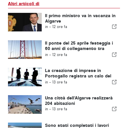
Altri articoli di
Il primo ministro va in vacanza in
Algarve
in -
12 ore fa
Il ponte del 25 aprile festeggia i
60 anni di collegamento tra
Lisbona e Almada
in -
12 ore fa
La creazione di imprese in
Portogallo registra un calo del
4,2%
in -
13 ore fa
Una città dell'Algarve realizzerà
204 abitazioni
in -
13 ore fa
Sono stati completati i lavori