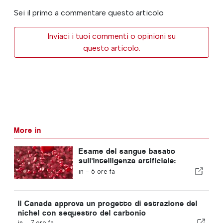
Sei il primo a commentare questo articolo
Inviaci i tuoi commenti o opinioni su
questo articolo.
More in
Esame del sangue basato
sull'intelligenza artificiale:
l'esame del sangue basato
in -
6 ore fa
sull'intelligenza artificiale
consente di individuare il cancro
al fegato in fase precoce
Il Canada approva un progetto di estrazione del
nichel con sequestro del carbonio
in -
7 ore fa