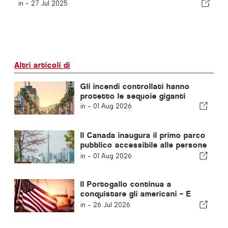
in -
27 Jul 2025
Altri articoli di
Gli incendi controllati hanno
protetto le sequoie giganti
in -
01 Aug 2026
Il Canada inaugura il primo parco
pubblico accessibile alle persone
affette da demenza
in -
01 Aug 2026
Il Portogallo continua a
conquistare gli americani – E
non è solo per via del sole
in -
26 Jul 2026