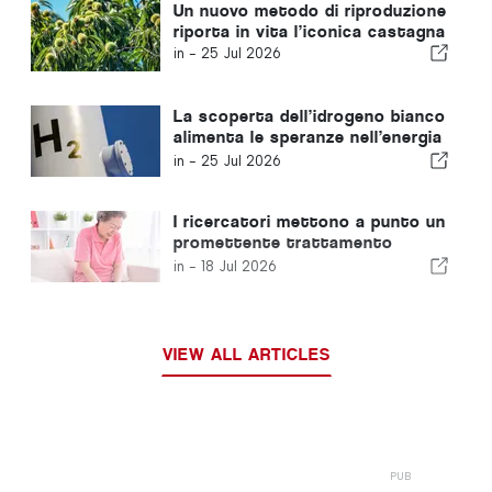
Un nuovo metodo di riproduzione
riporta in vita l’iconica castagna
in -
25 Jul 2026
La scoperta dell’idrogeno bianco
alimenta le speranze nell’energia
pulita
in -
25 Jul 2026
I ricercatori mettono a punto un
promettente trattamento
iniettabile contro l'artrite
in -
18 Jul 2026
VIEW ALL ARTICLES