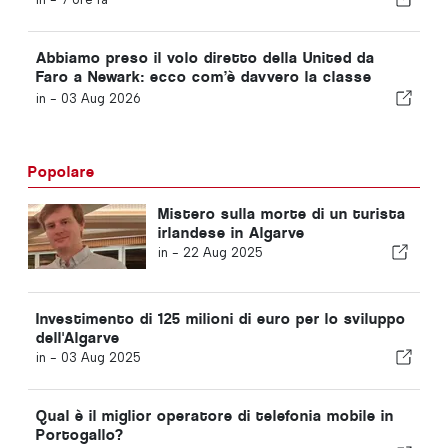
Abbiamo preso il volo diretto della United da
Faro a Newark: ecco com’è davvero la classe
Economy
in -
03 Aug 2026
Popolare
Mistero sulla morte di un turista
irlandese in Algarve
in -
22 Aug 2025
Investimento di 125 milioni di euro per lo sviluppo
dell'Algarve
in -
03 Aug 2025
Qual è il miglior operatore di telefonia mobile in
Portogallo?