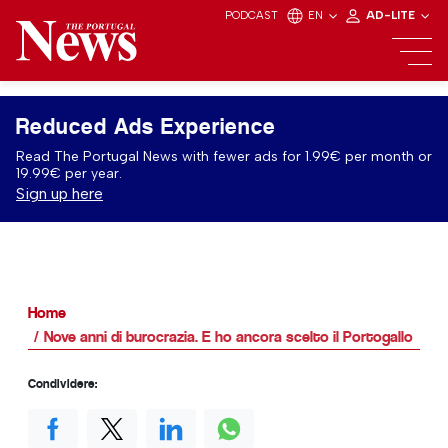
PODCAST
EN
AD-LITE
Reduced Ads Experience
Read The Portugal News with fewer ads for 1.99€ per month or
19.99€ per year.
Sign up here
Home
Nove anni di burocrazia. E ho ancora scelto il Portogallo
Condividere: