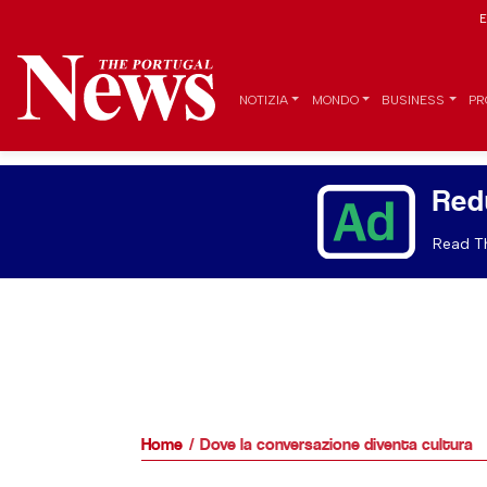
E
NOTIZIA
MONDO
BUSINESS
PR
Red
Read Th
Home
Dove la conversazione diventa cultura