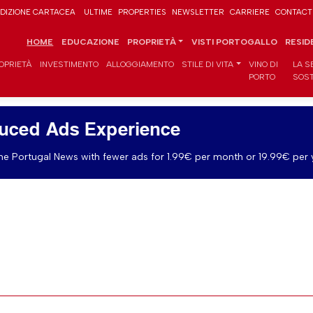
DIZIONE CARTACEA
ULTIME
PROPERTIES
NEWSLETTER
CARRIERE
CONTACT
HOME
EDUCAZIONE
PROPRIETÀ
VISTI PORTOGALLO
RESID
OPRIETÀ
INVESTIMENTO
ALLOGGIAMENTO
STILE DI VITA
VINO DI
LA S
PORTO
SOST
uced Ads Experience
e Portugal News with fewer ads for 1.99€ per month or 19.99€ per 