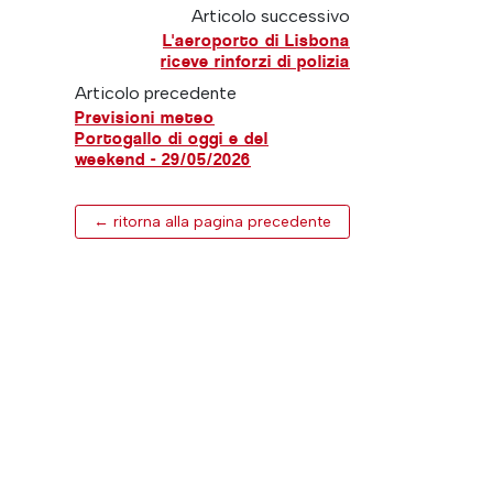
Articolo successivo
L'aeroporto di Lisbona
riceve rinforzi di polizia
Articolo precedente
Previsioni meteo
Portogallo di oggi e del
weekend - 29/05/2026
← ritorna alla pagina precedente