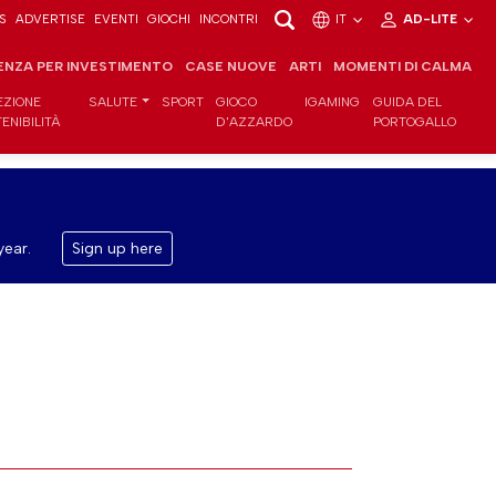
S
ADVERTISE
EVENTI
GIOCHI
INCONTRI
IT
AD-LITE
ENZA PER INVESTIMENTO
CASE NUOVE
ARTI
MOMENTI DI CALMA
EZIONE
SALUTE
SPORT
GIOCO
IGAMING
GUIDA DEL
ENIBILITÀ
D'AZZARDO
PORTOGALLO
year.
Sign up here