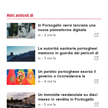
Altri articoli di
In Portogallo verrà lanciata una
nuova piattaforma digitale
dedicata alla sanità
in -
3 ore fa
Le autorità sanitarie portoghesi
mettono in guardia dai pericoli di
annegamento
in -
3 ore fa
Un partito portoghese esorta il
governo a riconsiderare la
candidatura del Marocco a
in -
4 ore fa
ospitare i Mondiali del 2030 a
causa della crisi di Ceuta
Un immobile residenziale su dieci
messo in vendita in Portogallo
viene venduto in meno di una
in -
5 ore fa