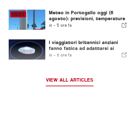
settimana
Meteo in Portogallo oggi (6
agosto): previsioni, temperature
e cosa aspettarsi
in -
5 ore fa
I viaggiatori britannici anziani
fanno fatica ad adattarsi ai
nuovi controlli delle impronte
in -
6 ore fa
digitali dell'Unione Europea
VIEW ALL ARTICLES