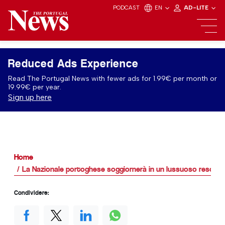
PODCAST
EN
AD-LITE
Reduced Ads Experience
Read The Portugal News with fewer ads for 1.99€ per month or
19.99€ per year.
Sign up here
Home
La Nazionale portoghese soggiornerà in un lussuoso resort di
Condividere: