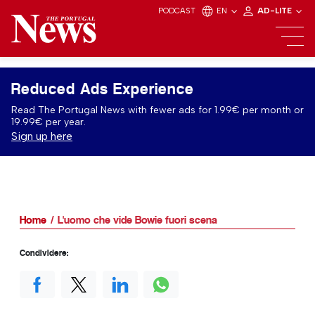
PODCAST
EN
AD-LITE
Reduced Ads Experience
Read The Portugal News with fewer ads for 1.99€ per month or
19.99€ per year.
Sign up here
Home
L'uomo che vide Bowie fuori scena
Condividere: