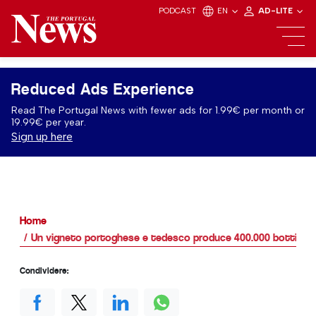
PODCAST
EN
AD-LITE
Reduced Ads Experience
Read The Portugal News with fewer ads for 1.99€ per month or
19.99€ per year.
Sign up here
Home
Un vigneto portoghese e tedesco produce 400.000 bottiglie di
Condividere: