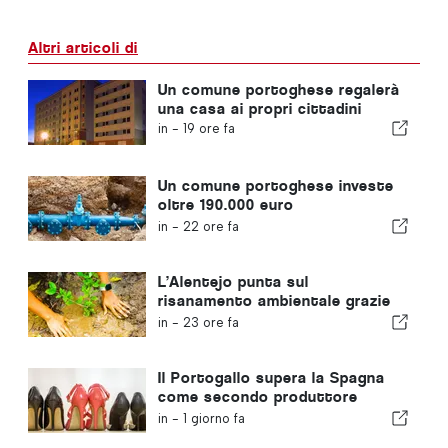
Altri articoli di
Un comune portoghese regalerà
una casa ai propri cittadini
in -
19 ore fa
Un comune portoghese investe
oltre 190.000 euro
nell'approvvigionamento idrico
in -
22 ore fa
L’Alentejo punta sul
risanamento ambientale grazie
ai fondi europei
in -
23 ore fa
Il Portogallo supera la Spagna
come secondo produttore
europeo di calzature
in -
1 giorno fa