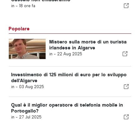
in -
18 ore fa
Popolare
Mistero sulla morte di un turista
irlandese in Algarve
in -
22 Aug 2025
Investimento di 125 milioni di euro per lo sviluppo
dell'Algarve
in -
03 Aug 2025
Qual è il miglior operatore di telefonia mobile in
Portogallo?
in -
27 Jul 2025