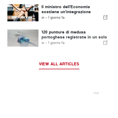
Il ministro dell'Economia
sostiene un'integrazione
regolamentata e garantisce un
in -
1 giorno fa
percorso accelerato per gli
immigrati
120 punture di medusa
portoghese registrate in un solo
giorno
in -
1 giorno fa
VIEW ALL ARTICLES