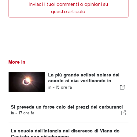
Inviaci i tuoi commenti o opinioni su
questo articolo.
More in
La più grande eclissi solare del
secolo si sta verificando in
Portogallo
in -
15 ore fa
Si prevede un forte calo dei prezzi dei carburanti
in -
17 ore fa
Le scuole dell'infanzia nel distretto di Viana do
Castelo non chiuderanno