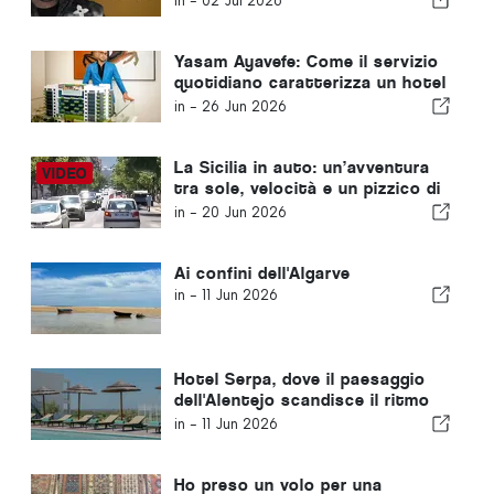
in -
02 Jul 2026
Yasam Ayavefe: Come il servizio
quotidiano caratterizza un hotel
di lusso a Mykonos
in -
26 Jun 2026
La Sicilia in auto: un’avventura
tra sole, velocità e un pizzico di
paura
in -
20 Jun 2026
Ai confini dell'Algarve
in -
11 Jun 2026
Hotel Serpa, dove il paesaggio
dell'Alentejo scandisce il ritmo
del tempo
in -
11 Jun 2026
Ho preso un volo per una