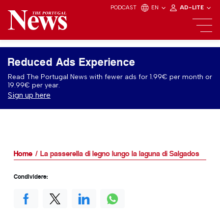
PODCAST
EN
AD-LITE
Reduced Ads Experience
Read The Portugal News with fewer ads for 1.99€ per month or
19.99€ per year.
Sign up here
Home
La passerella di legno lungo la laguna di Salgados
Condividere: