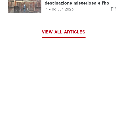
destinazione misteriosa e l'ho
scoperto solo all'atterraggio.
in -
06 Jun 2026
VIEW ALL ARTICLES