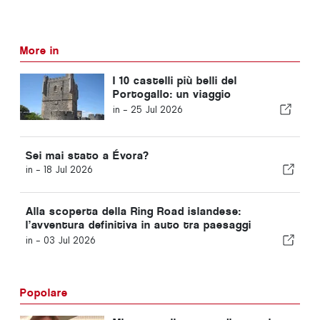
More in
I 10 castelli più belli del
Portogallo: un viaggio
attraverso la storia del Paese
in -
25 Jul 2026
Sei mai stato a Évora?
in -
18 Jul 2026
Alla scoperta della Ring Road islandese:
l’avventura definitiva in auto tra paesaggi
mozzafiato
in -
03 Jul 2026
Popolare