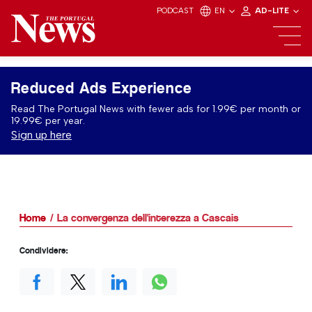
PODCAST
EN
AD-LITE
Reduced Ads Experience
Read The Portugal News with fewer ads for 1.99€ per month or
19.99€ per year.
Sign up here
Home
La convergenza dell'interezza a Cascais
Condividere: