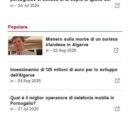
Regno Unito e degli Stati Uniti
in -
24 Jul 2026
Popolare
Mistero sulla morte di un turista
irlandese in Algarve
in -
22 Aug 2025
Investimento di 125 milioni di euro per lo sviluppo
dell'Algarve
in -
03 Aug 2025
Qual è il miglior operatore di telefonia mobile in
Portogallo?
in -
27 Jul 2025