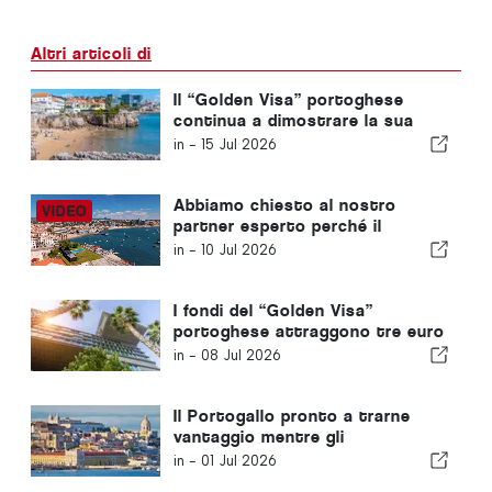
Altri articoli di
Il “Golden Visa” portoghese
continua a dimostrare la sua
longevità: ecco cosa comporta
in -
15 Jul 2026
per la pianificazione familiare
Abbiamo chiesto al nostro
partner esperto perché il
“Golden Visa” portoghese è il
in -
10 Jul 2026
numero uno
I fondi del “Golden Visa”
portoghese attraggono tre euro
per ogni euro prelevato
in -
08 Jul 2026
Il Portogallo pronto a trarne
vantaggio mentre gli
imprenditori cercano
in -
01 Jul 2026
opportunità di mobilità in