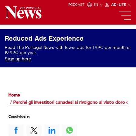
PODCAST
EN
AD-LITE
Reduced Ads Experience
Read The Portugal News with fewer ads for 1.99€ per month or
19.99€ per year.
Sign up here
Home
Perché gli investitori canadesi si rivolgono al visto d'oro del 
Condividere: