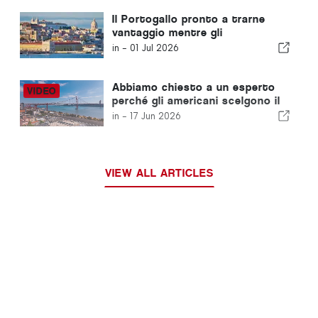
Europa
Il Portogallo pronto a trarne
vantaggio mentre gli
imprenditori cercano
in -
01 Jul 2026
opportunità di mobilità in
Europa
Abbiamo chiesto a un esperto
perché gli americani scelgono il
“Golden Visa” portoghese
in -
17 Jun 2026
VIEW ALL ARTICLES