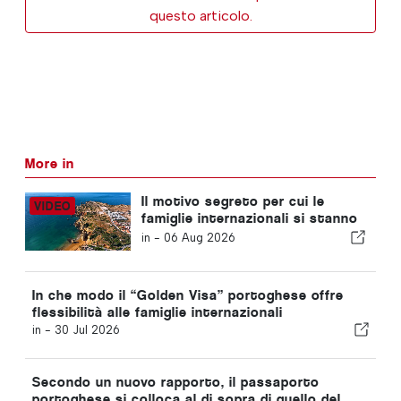
questo articolo.
More in
Il motivo segreto per cui le
famiglie internazionali si stanno
trasferendo in Portogallo
in -
06 Aug 2026
In che modo il “Golden Visa” portoghese offre
flessibilità alle famiglie internazionali
in -
30 Jul 2026
Secondo un nuovo rapporto, il passaporto
portoghese si colloca al di sopra di quello del