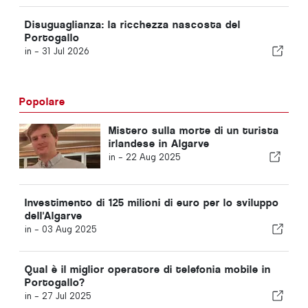
Disuguaglianza: la ricchezza nascosta del
Portogallo
in -
31 Jul 2026
Popolare
Mistero sulla morte di un turista
irlandese in Algarve
in -
22 Aug 2025
Investimento di 125 milioni di euro per lo sviluppo
dell'Algarve
in -
03 Aug 2025
Qual è il miglior operatore di telefonia mobile in
Portogallo?
in -
27 Jul 2025