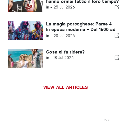
hanno ormai fatto il loro tempo?
in -
25 Jul 2026
La magia portoghese: Parte 4 –
In epoca moderna – Dal 1500 ad
oggi
in -
20 Jul 2026
Cosa ti fa ridere?
in -
18 Jul 2026
VIEW ALL ARTICLES