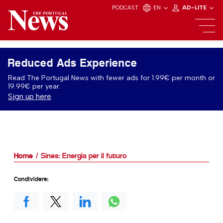
PODCAST
EN
AD-LITE
Reduced Ads Experience
Read The Portugal News with fewer ads for 1.99€ per month or
19.99€ per year.
Sign up here
Home
Sines: Energia per il futuro
Condividere: