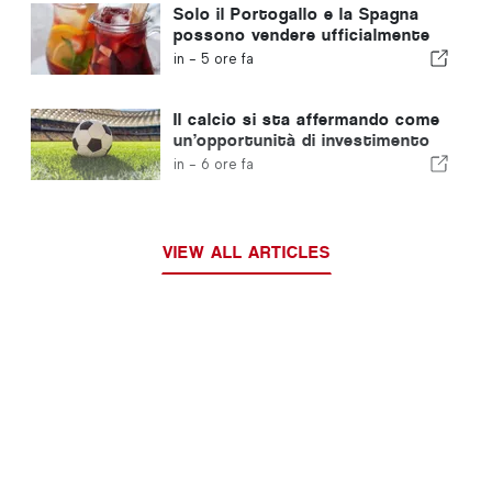
Solo il Portogallo e la Spagna
possono vendere ufficialmente
la “sangria” con quel nome
in -
5 ore fa
Il calcio si sta affermando come
un’opportunità di investimento
in crescita in tutta Europa
in -
6 ore fa
VIEW ALL ARTICLES