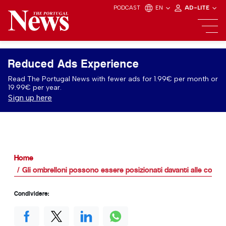
PODCAST
EN
AD-LITE
Reduced Ads Experience
Read The Portugal News with fewer ads for 1.99€ per month or
19.99€ per year.
Sign up here
Home
Gli ombrelloni possono essere posizionati davanti alle conces
Condividere: