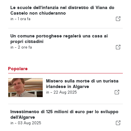
Le scuole dell'infanzia nel distretto di Viana do
Castelo non chiuderanno
in -
1 ora fa
Un comune portoghese regalerà una casa ai
propri cittadini
in -
2 ore fa
Popolare
Mistero sulla morte di un turista
irlandese in Algarve
in -
22 Aug 2025
Investimento di 125 milioni di euro per lo sviluppo
dell'Algarve
in -
03 Aug 2025