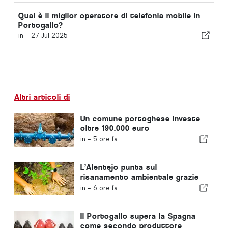
Qual è il miglior operatore di telefonia mobile in
Portogallo?
in -
27 Jul 2025
Altri articoli di
Un comune portoghese investe
oltre 190.000 euro
nell'approvvigionamento idrico
in -
5 ore fa
L’Alentejo punta sul
risanamento ambientale grazie
ai fondi europei
in -
6 ore fa
Il Portogallo supera la Spagna
come secondo produttore