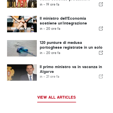
europeo di calzature
in -
19 ore fa
Il ministro dell'Economia
sostiene un'integrazione
regolamentata e garantisce un
in -
20 ore fa
percorso accelerato per gli
immigrati
120 punture di medusa
portoghese registrate in un solo
giorno
in -
20 ore fa
Il primo ministro va in vacanza in
Algarve
in -
21 ore fa
VIEW ALL ARTICLES