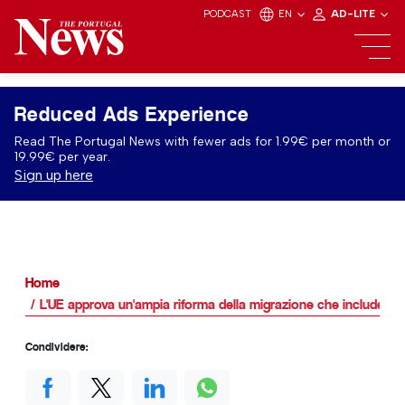
PODCAST
EN
AD-LITE
Reduced Ads Experience
Read The Portugal News with fewer ads for 1.99€ per month or
19.99€ per year.
Sign up here
Home
L'UE approva un'ampia riforma della migrazione che include cen
Condividere: