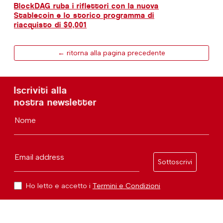
BlockDAG ruba i riflettori con la nuova
Stablecoin e lo storico programma di
riacquisto di $0,001
← ritorna alla pagina precedente
Iscriviti alla
nostra newsletter
Nome
Email address
Sottoscrivi
Ho letto e accetto i
Termini e Condizioni