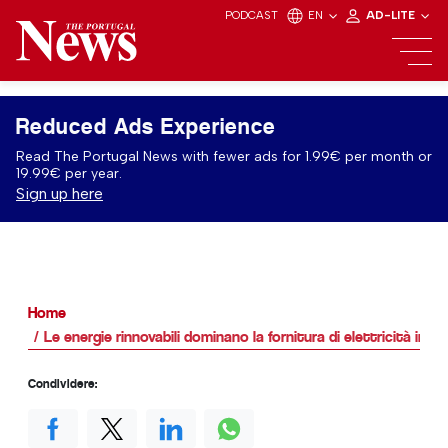
PODCAST
EN
AD-LITE
Reduced Ads Experience
Read The Portugal News with fewer ads for 1.99€ per month or
19.99€ per year.
Sign up here
Home
Le energie rinnovabili dominano la fornitura di elettricità in 
Condividere: