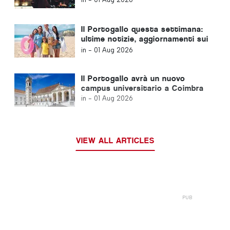
Il Portogallo questa settimana:
ultime notizie, aggiornamenti sui
viaggi e le notizie principali da
in -
01 Aug 2026
non perdere
Il Portogallo avrà un nuovo
campus universitario a Coimbra
in -
01 Aug 2026
VIEW ALL ARTICLES