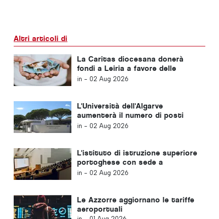
Altri articoli di
La Caritas diocesana donerà
fondi a Leiria a favore delle
vittime della tempesta in
in -
02 Aug 2026
Portogallo
L'Università dell'Algarve
aumenterà il numero di posti
letto per ospitare gli studenti
in -
02 Aug 2026
L'istituto di istruzione superiore
portoghese con sede a
Santarém cambierà nome
in -
02 Aug 2026
Le Azzorre aggiornano le tariffe
aeroportuali
in -
01 Aug 2026