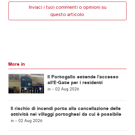
Inviaci i tuoi commenti o opinioni su
questo articolo.
More in
Il Portogallo estende l'accesso
all'E-Gate per i residenti
stranieri negli aeroporti
in -
02 Aug 2026
Il rischio di incendi porta alla cancellazione delle
attività nei villaggi portoghesi da cui è possibile
osservare l'eclissi totale
in -
02 Aug 2026