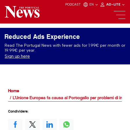
PODCAST
EN
AD-LITE
Reduced Ads Experience
Read The Portugal News with fewer ads for 1.99€ per month or
19.99€ per year.
Sign up here
Home
L'Unione Europea fa causa al Portogallo per problemi di immi
Condividere: