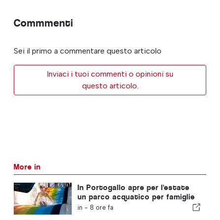
Commmenti
Sei il primo a commentare questo articolo
Inviaci i tuoi commenti o opinioni su
questo articolo.
More in
In Portogallo apre per l'estate
un parco acquatico per famiglie
con biglietti a 2 euro
in -
8 ore fa