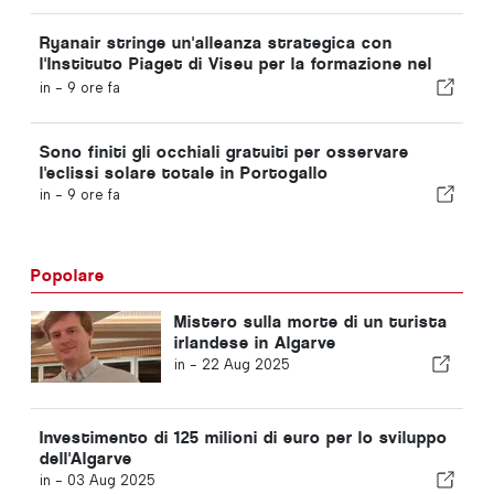
Ryanair stringe un'alleanza strategica con
l'Instituto Piaget di Viseu per la formazione nel
settore dell'aviazione in Portogallo
in -
9 ore fa
Sono finiti gli occhiali gratuiti per osservare
l'eclissi solare totale in Portogallo
in -
9 ore fa
Popolare
Mistero sulla morte di un turista
irlandese in Algarve
in -
22 Aug 2025
Investimento di 125 milioni di euro per lo sviluppo
dell'Algarve
in -
03 Aug 2025