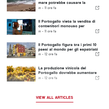
mare potrebbe causare la
scomparsa del 40% delle spiagge
in -
11 ore fa
del Portogallo
Il Portogallo vieta la vendita di
contenitori monouso per
bevande privi del marchio Volta
in -
11 ore fa
Il Portogallo figura tra i primi 10
paesi al mondo per gli espatriati
in -
12 ore fa
La produzione vinicola del
Portogallo dovrebbe aumentare
del 12% in questa vendemmia
in -
12 ore fa
VIEW ALL ARTICLES