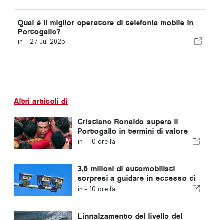
Qual è il miglior operatore di telefonia mobile in
Portogallo?
in -
27 Jul 2025
Altri articoli di
Cristiano Ronaldo supera il
Portogallo in termini di valore
commerciale
in -
10 ore fa
3,6 milioni di automobilisti
sorpresi a guidare in eccesso di
velocità in Portogallo negli
in -
10 ore fa
ultimi 10 anni
L'innalzamento del livello del