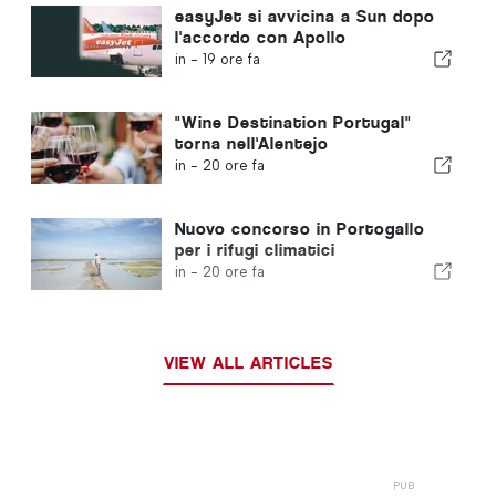
easyJet si avvicina a Sun dopo
l'accordo con Apollo
in -
19 ore fa
"Wine Destination Portugal"
torna nell'Alentejo
in -
20 ore fa
Nuovo concorso in Portogallo
per i rifugi climatici
in -
20 ore fa
VIEW ALL ARTICLES