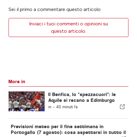
Sei il primo a commentare questo articolo
Inviaci i tuoi commenti o opinioni su
questo articolo.
More in
Il Benfica, lo "spezzacuori": le
Aquile si recano a Edimburgo
con un piede già nella fase
in -
40 minuti fa
successiva
Previsioni meteo per il fine settimana in
Portogallo (7 agosto): cosa aspettarsi in tutto il