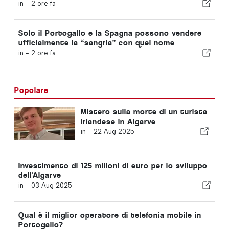
Portogallo questo fine settimana
in -
2 ore fa
Solo il Portogallo e la Spagna possono vendere
ufficialmente la “sangria” con quel nome
in -
2 ore fa
Popolare
Mistero sulla morte di un turista
irlandese in Algarve
in -
22 Aug 2025
Investimento di 125 milioni di euro per lo sviluppo
dell'Algarve
in -
03 Aug 2025
Qual è il miglior operatore di telefonia mobile in
Portogallo?