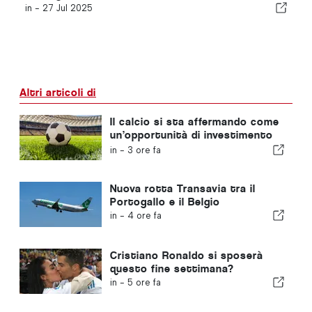
in -
27 Jul 2025
Altri articoli di
Il calcio si sta affermando come
un’opportunità di investimento
in crescita in tutta Europa
in -
3 ore fa
Nuova rotta Transavia tra il
Portogallo e il Belgio
in -
4 ore fa
Cristiano Ronaldo si sposerà
questo fine settimana?
in -
5 ore fa