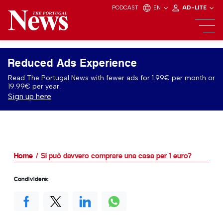
PODCAST
EN
AD-LITE
Reduced Ads Experience
Read The Portugal News with fewer ads for 1.99€ per month or
19.99€ per year.
Sign up here
Home
Si può davvero comprare una casa per 1 euro?
Condividere: