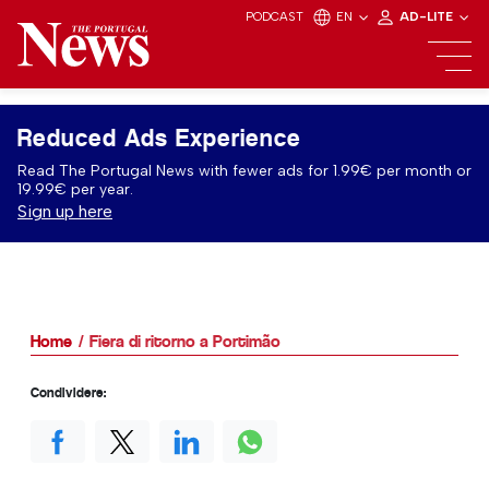
PODCAST
EN
AD-LITE
Reduced Ads Experience
Read The Portugal News with fewer ads for 1.99€ per month or
19.99€ per year.
Sign up here
Home
Fiera di ritorno a Portimão
Condividere: