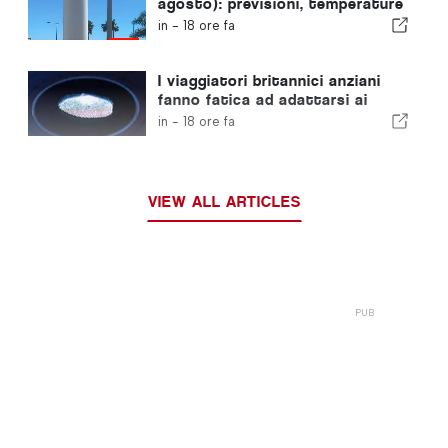
agosto): previsioni, temperature
e cosa aspettarsi
in -
18 ore fa
I viaggiatori britannici anziani
fanno fatica ad adattarsi ai
nuovi controlli delle impronte
in -
18 ore fa
digitali dell'Unione Europea
VIEW ALL ARTICLES