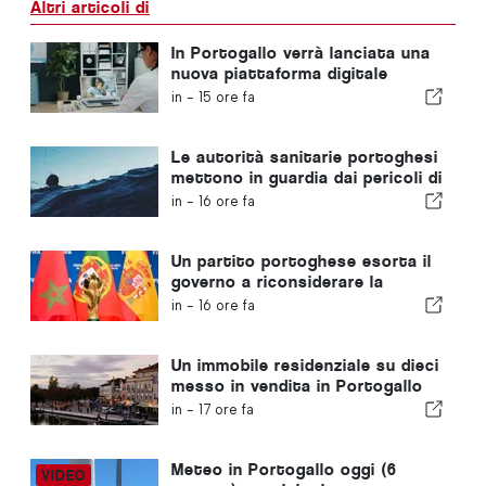
Altri articoli di
In Portogallo verrà lanciata una
nuova piattaforma digitale
dedicata alla sanità
in -
15 ore fa
Le autorità sanitarie portoghesi
mettono in guardia dai pericoli di
annegamento
in -
16 ore fa
Un partito portoghese esorta il
governo a riconsiderare la
candidatura del Marocco a
in -
16 ore fa
ospitare i Mondiali del 2030 a
causa della crisi di Ceuta
Un immobile residenziale su dieci
messo in vendita in Portogallo
viene venduto in meno di una
in -
17 ore fa
settimana
Meteo in Portogallo oggi (6