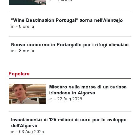
"Wine Destination Portugal" torna nell'Alentejo
in -
8 ore fa
Nuovo concorso in Portogallo per i rifugi climatici
in -
8 ore fa
Popolare
Mistero sulla morte di un turista
irlandese in Algarve
in -
22 Aug 2025
Investimento di 125 milioni di euro per lo sviluppo
dell'Algarve
in -
03 Aug 2025