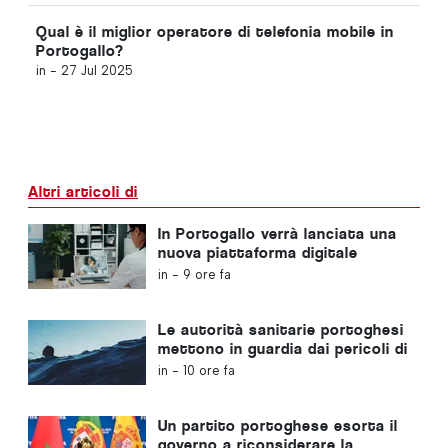
Qual è il miglior operatore di telefonia mobile in
Portogallo?
in -
27 Jul 2025
Altri articoli di
In Portogallo verrà lanciata una
nuova piattaforma digitale
dedicata alla sanità
in -
9 ore fa
Le autorità sanitarie portoghesi
mettono in guardia dai pericoli di
annegamento
in -
10 ore fa
Un partito portoghese esorta il
governo a riconsiderare la