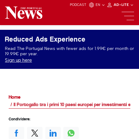
PODCAST
EN
AD-LITE
Reduced Ads Experience
Read The Portugal News with fewer ads for 1.99€ per month or
19.99€ per year.
Sign up here
Home
Il Portogallo tra i primi 10 paesi europei per investimenti ester
Condividere: