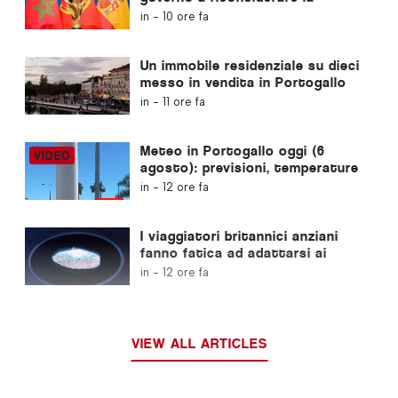
candidatura del Marocco a
in -
10 ore fa
ospitare i Mondiali del 2030 a
causa della crisi di Ceuta
Un immobile residenziale su dieci
messo in vendita in Portogallo
viene venduto in meno di una
in -
11 ore fa
settimana
Meteo in Portogallo oggi (6
agosto): previsioni, temperature
e cosa aspettarsi
in -
12 ore fa
I viaggiatori britannici anziani
fanno fatica ad adattarsi ai
nuovi controlli delle impronte
in -
12 ore fa
digitali dell'Unione Europea
VIEW ALL ARTICLES