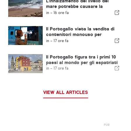
L'innalzamento del livello del
mare potrebbe causare la
scomparsa del 40% delle spiagge
in -
16 ore fa
del Portogallo
Il Portogallo vieta la vendita di
contenitori monouso per
bevande privi del marchio Volta
in -
17 ore fa
Il Portogallo figura tra i primi 10
paesi al mondo per gli espatriati
in -
17 ore fa
VIEW ALL ARTICLES