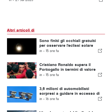
Altri articoli di
Sono finiti gli occhiali gratuiti
per osservare l'eclissi solare
totale in Portogallo
in -
15 ore fa
Cristiano Ronaldo supera il
Portogallo in termini di valore
commerciale
in -
15 ore fa
3,6 milioni di automobilisti
sorpresi a guidare in eccesso di
velocità in Portogallo negli
in -
16 ore fa
ultimi 10 anni