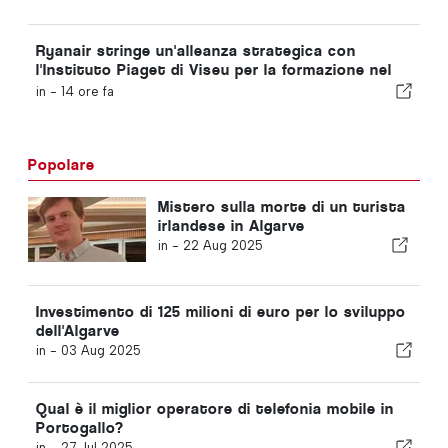
Ryanair stringe un'alleanza strategica con
l'Instituto Piaget di Viseu per la formazione nel
settore dell'aviazione in Portogallo
in -
14 ore fa
Popolare
Mistero sulla morte di un turista
irlandese in Algarve
in -
22 Aug 2025
Investimento di 125 milioni di euro per lo sviluppo
dell'Algarve
in -
03 Aug 2025
Qual è il miglior operatore di telefonia mobile in
Portogallo?
in -
27 Jul 2025