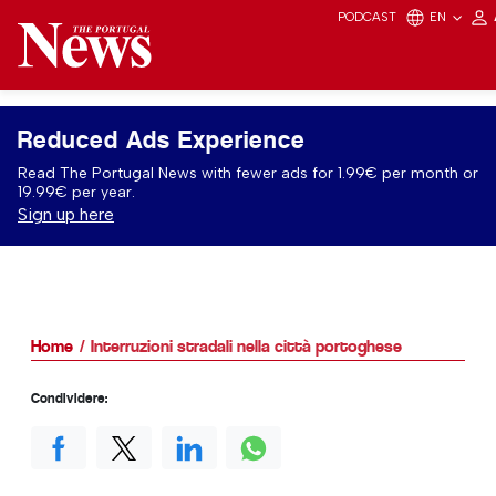
PODCAST
EN
Reduced Ads Experience
Read The Portugal News with fewer ads for 1.99€ per month or
19.99€ per year.
Sign up here
Home
Interruzioni stradali nella città portoghese
Condividere: