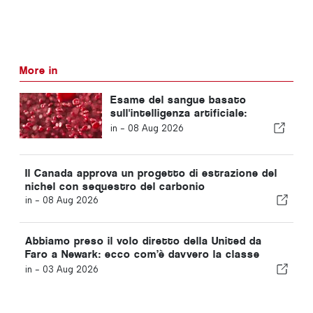
More in
Esame del sangue basato
sull'intelligenza artificiale:
l'esame del sangue basato
in -
08 Aug 2026
sull'intelligenza artificiale
consente di individuare il cancro
al fegato in fase precoce
Il Canada approva un progetto di estrazione del
nichel con sequestro del carbonio
in -
08 Aug 2026
Abbiamo preso il volo diretto della United da
Faro a Newark: ecco com’è davvero la classe
Economy
in -
03 Aug 2026