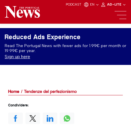
PODCAST
EN
AD-LITE
Reduced Ads Experience
Read The Portugal News with fewer ads for 1.99€ per month or
19.99€ per year.
Sign up here
Home
Tendenze del perfezionismo
Condividere: