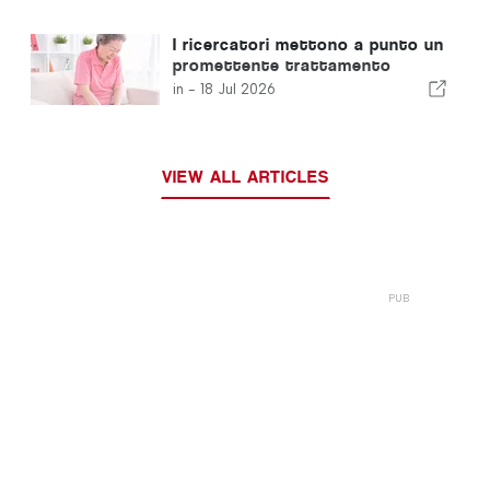
I ricercatori mettono a punto un
promettente trattamento
iniettabile contro l'artrite
in -
18 Jul 2026
VIEW ALL ARTICLES