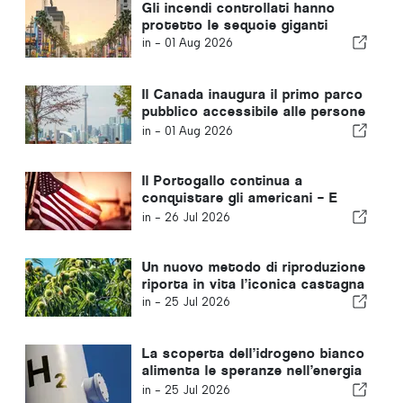
Gli incendi controllati hanno
protetto le sequoie giganti
in -
01 Aug 2026
Il Canada inaugura il primo parco
pubblico accessibile alle persone
affette da demenza
in -
01 Aug 2026
Il Portogallo continua a
conquistare gli americani – E
non è solo per via del sole
in -
26 Jul 2026
Un nuovo metodo di riproduzione
riporta in vita l’iconica castagna
in -
25 Jul 2026
La scoperta dell’idrogeno bianco
alimenta le speranze nell’energia
pulita
in -
25 Jul 2026