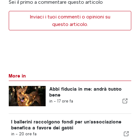
Sei il primo a commentare questo articolo
Inviaci i tuoi commenti o opinioni su
questo articolo.
More in
Abbi fiducia in me: andrà tutto
bene
in -
17 ore fa
I ballerini raccolgono fondi per un'associazione
benefica a favore dei gatti
in -
20 ore fa