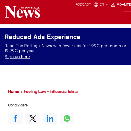
PODCAST
EN
AD-LIT
Reduced Ads Experience
Read The Portugal News with fewer ads for 1.99€ per month or
19.99€ per year.
Sign up here
Home
Feeling Low - Influenza felina
Condividere: