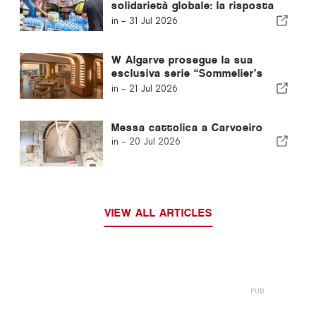
solidarietà globale: la risposta
collettiva dopo i terremoti in
in -
31 Jul 2026
Venezuela
W Algarve prosegue la sua
esclusiva serie “Sommelier’s
Table” con Buçaco
in -
21 Jul 2026
Messa cattolica a Carvoeiro
in -
20 Jul 2026
VIEW ALL ARTICLES