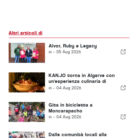
Altri articoli di
Alvor, Ruby e Legacy
in -
05 Aug 2026
KAN.JO torna in Algarve con
un'esperienza culinaria di
ispirazione asiatica
in -
04 Aug 2026
Gita in bicicletta a
Moncarapacho
in -
04 Aug 2026
Dalle comunità locali alla