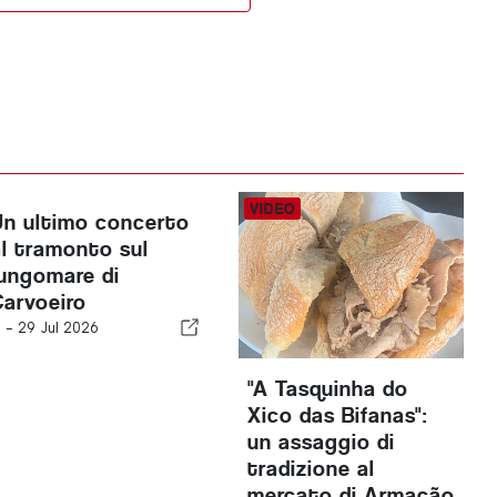
Un ultimo concerto
al tramonto sul
lungomare di
Carvoeiro
n -
29 Jul 2026
"A Tasquinha do
Xico das Bifanas":
un assaggio di
tradizione al
mercato di Armação