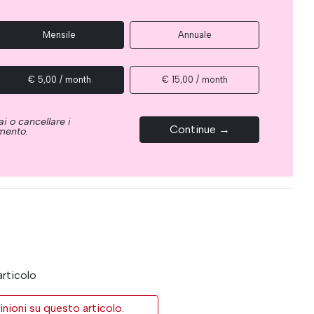
Mensile
Annuale
€ 5,00 / month
€ 15,00 / month
i o cancellare i
Continue →
omento.
articolo
inioni su questo articolo.