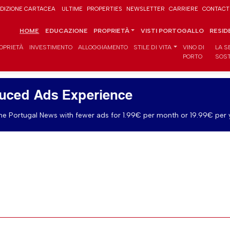
DIZIONE CARTACEA
ULTIME
PROPERTIES
NEWSLETTER
CARRIERE
CONTACT
HOME
EDUCAZIONE
PROPRIETÀ
VISTI PORTOGALLO
RESID
OPRIETÀ
INVESTIMENTO
ALLOGGIAMENTO
STILE DI VITA
VINO DI
LA S
PORTO
SOST
uced Ads Experience
e Portugal News with fewer ads for 1.99€ per month or 19.99€ per 