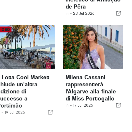
de Pêra
in -
23 Jul 2026
Il Lota Cool Market
Milena Cassani
chiude un’altra
rappresenterà
edizione di
l'Algarve alla finale
successo a
di Miss Portogallo
Portimão
in -
17 Jul 2026
n -
19 Jul 2026