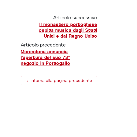
Articolo successivo
Il monastero portoghese
ospita musica dagli Stati
Uniti e dal Regno Unito
Articolo precedente
Mercadona annuncia
l'apertura del suo 73°
negozio in Portogallo
← ritorna alla pagina precedente