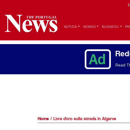
E
NOTIZIA
MONDO
BUSINESS
PR
Red
Read Th
Home
L'ora d'oro sulla strada in Algarve