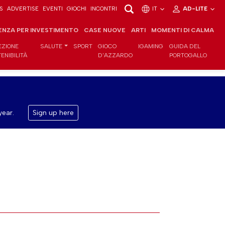
S
ADVERTISE
EVENTI
GIOCHI
INCONTRI
IT
AD-LITE
ENZA PER INVESTIMENTO
CASE NUOVE
ARTI
MOMENTI DI CALMA
EZIONE
SALUTE
SPORT
GIOCO
IGAMING
GUIDA DEL
ENIBILITÀ
D'AZZARDO
PORTOGALLO
year.
Sign up here