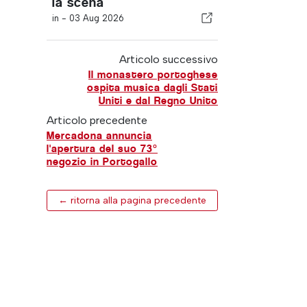
la scena
in -
03 Aug 2026
Articolo successivo
Il monastero portoghese
ospita musica dagli Stati
Uniti e dal Regno Unito
Articolo precedente
Mercadona annuncia
l'apertura del suo 73°
negozio in Portogallo
← ritorna alla pagina precedente