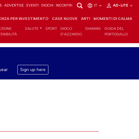
S
ADVERTISE
EVENTI
GIOCHI
INCONTRI
IT
AD-LITE
ENZA PER INVESTIMENTO
CASE NUOVE
ARTI
MOMENTI DI CALMA
EZIONE
SALUTE
SPORT
GIOCO
IGAMING
GUIDA DEL
ENIBILITÀ
D'AZZARDO
PORTOGALLO
year.
Sign up here