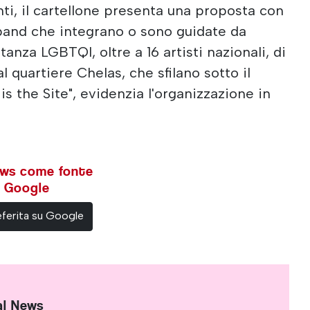
nti, il cartellone presenta una proposta con
 band che integrano o sono guidate da
nza LGBTQI, oltre a 16 artisti nazionali, di
al quartiere Chelas, che sfilano sotto il
is the Site", evidenzia l'organizzazione in
ews come fonte
su Google
ferita su Google
al News