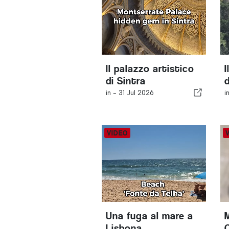
Il palazzo artistico
di Sintra
d
in -
31 Jul 2026
i
Una fuga al mare a
Lisbona