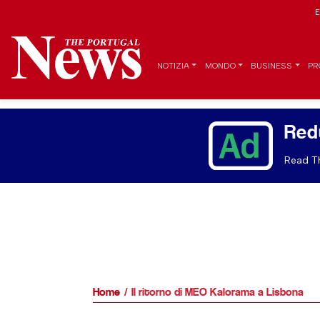
E
NOTIZIA
MONDO
BUSINESS
PR
Red
Read Th
Home
Il ritorno di MEO Kalorama a Lisbona